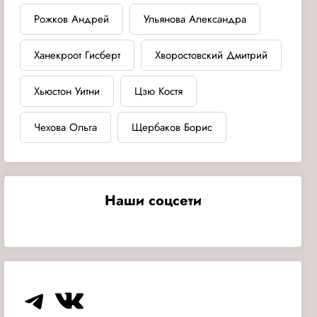
Рожков Андрей
Ульянова Александра
Ханекроот Гисберт
Хворостовский Дмитрий
Хьюстон Уитни
Цзю Костя
Чехова Ольга
Щербаков Борис
Наши соцсети
Telegram
VK