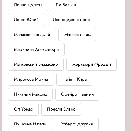
Леннон Джон
Ли Вивьен
Лонго Юрий
Лопес Дженнифер
Малахов Геннадий
Мантоани Тим
Маринина Александра
Маяковский Владимир
Меркьюри Фредди
Миронова Ирина
Найтли Кира
Никулин Максим
Орейро Наталия
Отт Урмас
Пресли Элвис
Пушкина Натали
Робертс Джулия