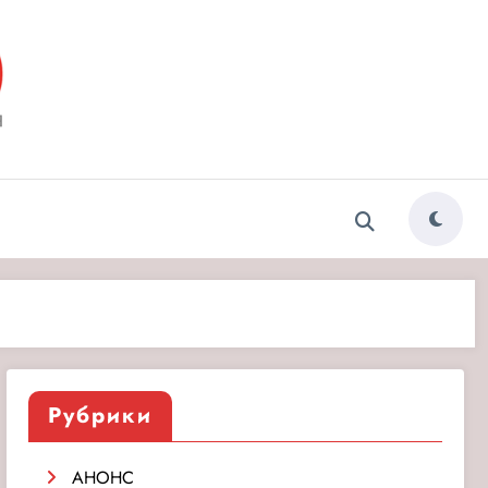
ытия»
Рубрики
АНОНС