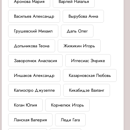
Аронова Мария
Варлей Наталья
Васильев Александр
Вырубова Анна
Грушевский Михаил
Даль Олег
Дольникова Теона
Жижикин Игорь
Заворотнюк Анастасия
Иглесиас Энрике
Иншаков Александр
Казарновская Любовь
Калиостро Джузеппе
Кикабидзе Вахтанг
Коган Юлия
Корнелюк Игорь
Ланская Валерия
Леди Гага