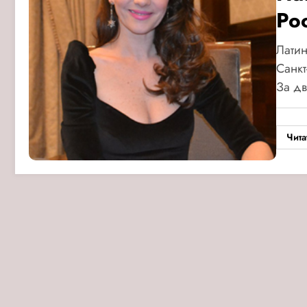
Ро
Латин
Санкт
За д
Чита