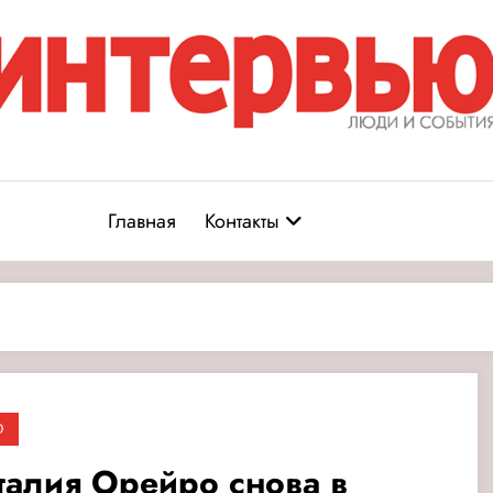
Журнал «Интервью: Люди и соб
юди и события
Главная
Контакты
О
талия Орейро снова в