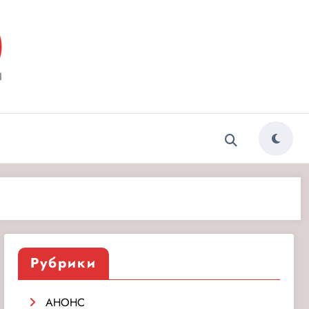
ытия»
Рубрики
АНОНС