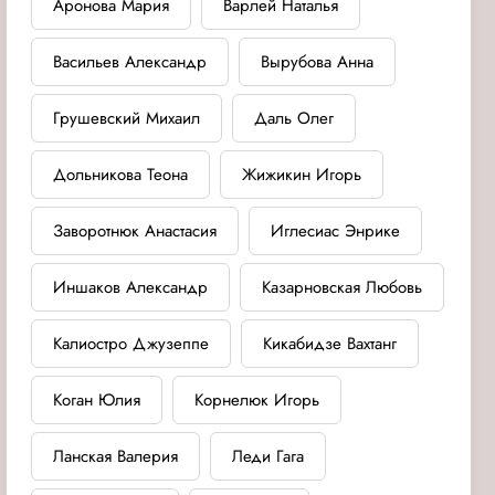
Аронова Мария
Варлей Наталья
Васильев Александр
Вырубова Анна
Грушевский Михаил
Даль Олег
Дольникова Теона
Жижикин Игорь
Заворотнюк Анастасия
Иглесиас Энрике
Иншаков Александр
Казарновская Любовь
Калиостро Джузеппе
Кикабидзе Вахтанг
Коган Юлия
Корнелюк Игорь
Ланская Валерия
Леди Гага