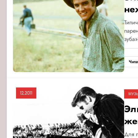
не
Типи
парен
зуба
Чита
12.2011
МУЗ
Эл
же
Для п