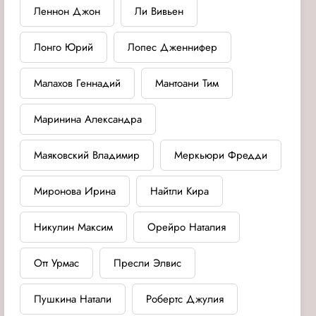
Леннон Джон
Ли Вивьен
Лонго Юрий
Лопес Дженнифер
Малахов Геннадий
Мантоани Тим
Маринина Александра
Маяковский Владимир
Меркьюри Фредди
Миронова Ирина
Найтли Кира
Никулин Максим
Орейро Наталия
Отт Урмас
Пресли Элвис
Пушкина Натали
Робертс Джулия