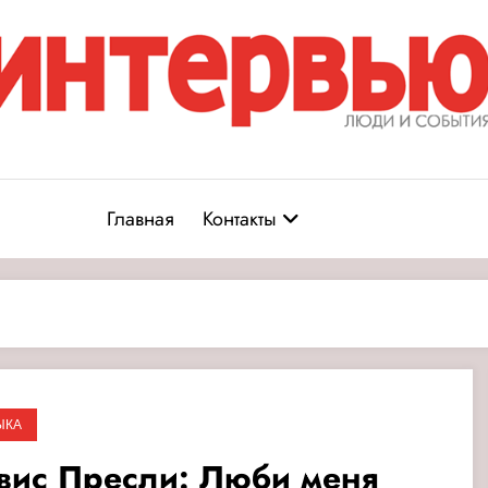
Журнал «Интервью: Люди и соб
юди и события
Главная
Контакты
ЫКА
вис Пресли: Люби меня