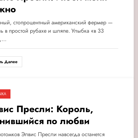
жно
чный, стопроцентный американский фермер —
ь в простой рубахе и шляпе. Улыбка «в 33
»,…
ть Далее
ЫКА
вис Пресли: Король,
нившийся по любви
отомков Элвис Пресли навсегда останется