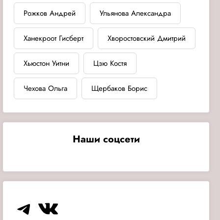
Рожков Андрей
Ульянова Александра
Ханекроот Гисберт
Хворостовский Дмитрий
Хьюстон Уитни
Цзю Костя
Чехова Ольга
Щербаков Борис
Наши соцсети
Telegram
VK