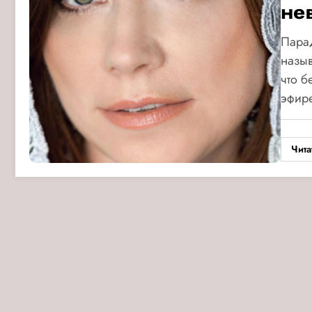
не
Парад
назыв
что б
эфир
Чита