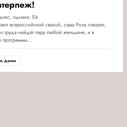
втерпеж!
окс, однако. Её
ают всероссийской свахой, сама Роза говорит,
ез труда найдёт пару любой женщине, и в
е программы…
ть Далее