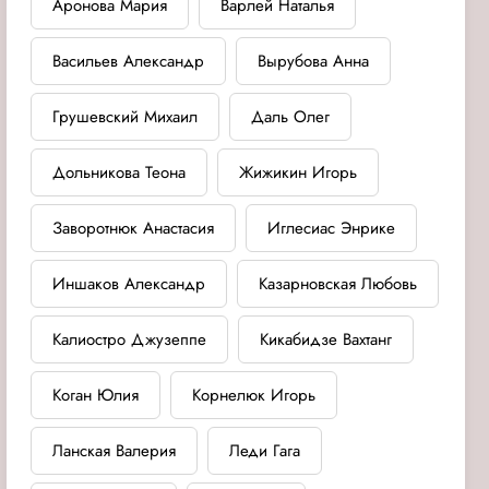
Аронова Мария
Варлей Наталья
Васильев Александр
Вырубова Анна
Грушевский Михаил
Даль Олег
Дольникова Теона
Жижикин Игорь
Заворотнюк Анастасия
Иглесиас Энрике
Иншаков Александр
Казарновская Любовь
Калиостро Джузеппе
Кикабидзе Вахтанг
Коган Юлия
Корнелюк Игорь
Ланская Валерия
Леди Гага