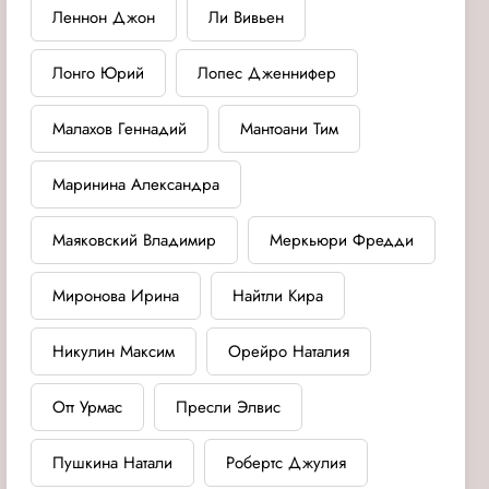
Леннон Джон
Ли Вивьен
Лонго Юрий
Лопес Дженнифер
Малахов Геннадий
Мантоани Тим
Маринина Александра
Маяковский Владимир
Меркьюри Фредди
Миронова Ирина
Найтли Кира
Никулин Максим
Орейро Наталия
Отт Урмас
Пресли Элвис
Пушкина Натали
Робертс Джулия