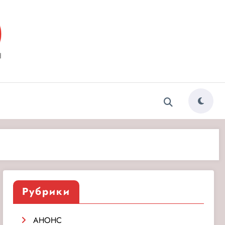
ытия»
Рубрики
АНОНС