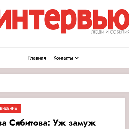
Журнал «Интервью: Люди и соб
юди и события
Главная
Контакты
ЕВИДЕНИЕ
за Сябитова: Уж замуж