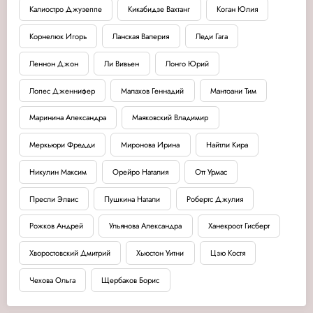
Калиостро Джузеппе
Кикабидзе Вахтанг
Коган Юлия
Корнелюк Игорь
Ланская Валерия
Леди Гага
Леннон Джон
Ли Вивьен
Лонго Юрий
Лопес Дженнифер
Малахов Геннадий
Мантоани Тим
Маринина Александра
Маяковский Владимир
Меркьюри Фредди
Миронова Ирина
Найтли Кира
Никулин Максим
Орейро Наталия
Отт Урмас
Пресли Элвис
Пушкина Натали
Робертс Джулия
Рожков Андрей
Ульянова Александра
Ханекроот Гисберт
Хворостовский Дмитрий
Хьюстон Уитни
Цзю Костя
Чехова Ольга
Щербаков Борис