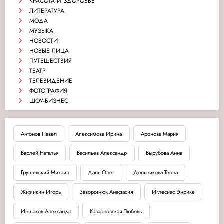
КРАСОТА И ЗДОРОВЬЕ
ЛИТЕРАТУРА
МОДА
МУЗЫКА
НОВОСТИ
НОВЫЕ ЛИЦА
ПУТЕШЕСТВИЯ
ТЕАТР
ТЕЛЕВИДЕНИЕ
ФОТОГРАФИЯ
ШОУ-БИЗНЕС
Антонов Павел
Апексимова Ирина
Аронова Мария
Варлей Наталья
Васильев Александр
Вырубова Анна
Грушевский Михаил
Даль Олег
Дольникова Теона
Жижикин Игорь
Заворотнюк Анастасия
Иглесиас Энрике
Иншаков Александр
Казарновская Любовь