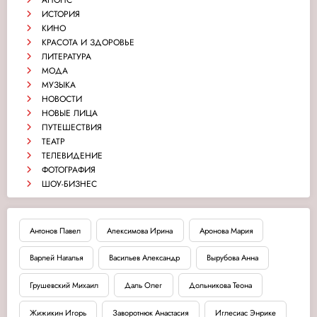
АНОНС
ИСТОРИЯ
КИНО
КРАСОТА И ЗДОРОВЬЕ
ЛИТЕРАТУРА
МОДА
МУЗЫКА
НОВОСТИ
НОВЫЕ ЛИЦА
ПУТЕШЕСТВИЯ
ТЕАТР
ТЕЛЕВИДЕНИЕ
ФОТОГРАФИЯ
ШОУ-БИЗНЕС
Антонов Павел
Апексимова Ирина
Аронова Мария
Варлей Наталья
Васильев Александр
Вырубова Анна
Грушевский Михаил
Даль Олег
Дольникова Теона
Жижикин Игорь
Заворотнюк Анастасия
Иглесиас Энрике