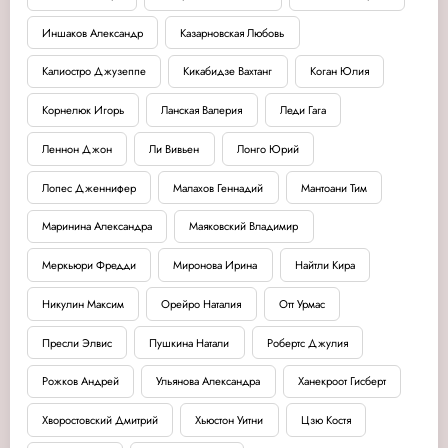
Иншаков Александр
Казарновская Любовь
Калиостро Джузеппе
Кикабидзе Вахтанг
Коган Юлия
Корнелюк Игорь
Ланская Валерия
Леди Гага
Леннон Джон
Ли Вивьен
Лонго Юрий
Лопес Дженнифер
Малахов Геннадий
Мантоани Тим
Маринина Александра
Маяковский Владимир
Меркьюри Фредди
Миронова Ирина
Найтли Кира
Никулин Максим
Орейро Наталия
Отт Урмас
Пресли Элвис
Пушкина Натали
Робертс Джулия
Рожков Андрей
Ульянова Александра
Ханекроот Гисберт
Хворостовский Дмитрий
Хьюстон Уитни
Цзю Костя