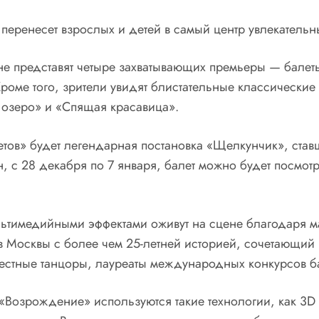
перенесет взрослых и детей в самый центр увлекательн
е представят четыре захватывающих премьеры — балет
Кроме того, зрители увидят блистательные классические
озеро» и «Спящая красавица».
в» будет легендарная постановка «Щелкунчик», ставш
н, с 28 декабря по 7 января, балет можно будет посм
тимедийными эффектами оживут на сцене благодаря мас
 Москвы с более чем 25-летней историей, сочетающий 
звестные танцоры, лауреаты международных конкурсов ба
«Возрождение» используются такие технологии, как 3D 