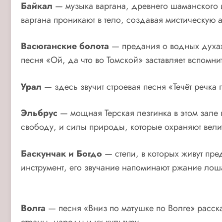
Байкал
— музыка варгана, древнего шаманского и
варгана проникают в тело, создавая мистическую 
Васюганские болота
— предания о водных духах,
песня «Ой, да что во Томской» заставляет вспомн
Урал
— здесь звучит строевая песня «Течёт речка
Эльбрус
— мощная Терская лезгинка в этом зале п
свободу, и силы природы, которые охраняют вели
Баскунчак и Богдо
— степи, в которых живут пре
инструмент, его звучание напоминают ржание лоша
Волга
— песня «Вниз по матушке по Волге» расска
страны, народы и их культуру.