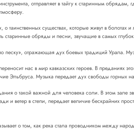
нструмента, отправляет в тайгу к старинным обрядам,
атмосферу.
 о таинственных существах, которые живут в болотах и
ить старинные обряды и песни, звучащие в самых глубок
 по песку», отражающая дух боевых традиций Урала. Му
ереносит нас в мир кавказских героев. В преданиях это
чие Эльбруса. Музыка передает дух свободы горных н
дания о такой важной для человека соли. В этом зале
ди и ветер в степи, передает величие бескрайних прос
зывает о том, как река стала проводником между наро