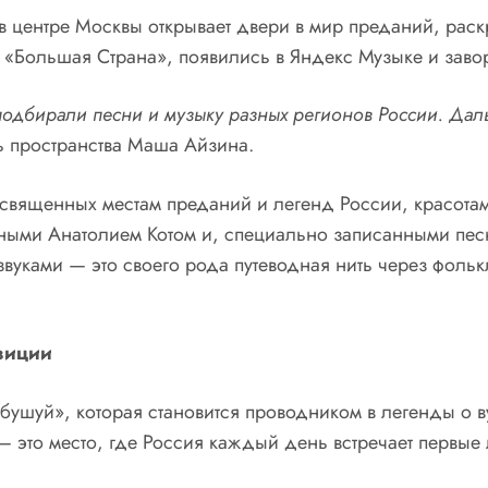
 центре Москвы открывает двери в мир преданий, раск
е «Большая Страна», появились в Яндекс Музыке и заво
подбирали песни и музыку разных регионов России. Дал
ь пространства Маша Айзина.
посвященных местам преданий и легенд России, красот
ными Анатолием Котом и, специально записанными пес
вуками — это своего рода путеводная нить через фоль
зиции
 бушуй», которая становится проводником в легенды о 
 — это место, где Россия каждый день встречает первые