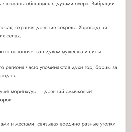
 где шаманы общались с духами озера. Вибрации
 лесах, охраняя древние секреты. Хороводная
их селах.
зыка наполняет зал духом мужества и силы.
го региона часто упоминаются духи гор, борцы за
ародов.
 звучит моринхуур — древний смычковый
торов.
дами и местами, связывая воедино разные уголки