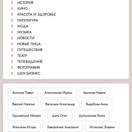
ИСТОРИЯ
КИНО
КРАСОТА И ЗДОРОВЬЕ
ЛИТЕРАТУРА
МОДА
МУЗЫКА
НОВОСТИ
НОВЫЕ ЛИЦА
ПУТЕШЕСТВИЯ
ТЕАТР
ТЕЛЕВИДЕНИЕ
ФОТОГРАФИЯ
ШОУ-БИЗНЕС
Антонов Павел
Апексимова Ирина
Аронова Мария
Варлей Наталья
Васильев Александр
Вырубова Анна
Грушевский Михаил
Даль Олег
Дольникова Теона
Жижикин Игорь
Заворотнюк Анастасия
Иглесиас Энрике