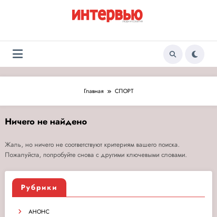
Перейти
к
содержимому
Журнал «Интервью:
Люди и события
Люди и события»
Главная
СПОРТ
Ничего не найдено
Жаль, но ничего не соответствуют критериям вашего поиска.
Пожалуйста, попробуйте снова с другими ключевыми словами.
Рубрики
АНОНС