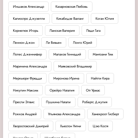
Иншаков Александр
Казарновская Любовь
Калиостро Джузеппе
Кикабидзе Вахтанг
Коган Юлия
Корнелюк Игорь
Ланская Валерия
Леди Гага
Леннон Джон
Ли Вивьен
Лонго Юрий
Лопес Дженнифер
Малахов Геннадий
Мантоани Тим
Маринина Александра
Маяковский Владимир
Меркьюри Фредди
Миронова Ирина
Найтли Кира
Никулин Максим
Орейро Наталия
Отт Урмас
Пресли Элвис
Пушкина Натали
Робертс Джулия
Рожков Андрей
Ульянова Александра
Ханекроот Гисберт
Хворостовский Дмитрий
Хьюстон Уитни
Цзю Костя
Чехова Ольга
Щербаков Борис