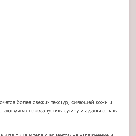
очется более свежих текстур, сияющей кожи и
гают мягко перезапустить рутину и адаптировать
ва для лица и тела с акцентом на увлажнение и