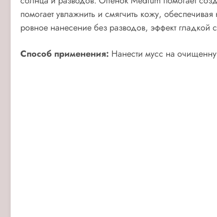
солнца и разводов. Оттенок Medium помогает со
помогает увлажнить и смягчить кожу, обеспечива
ровное нанесение без разводов, э
ффект гладкой 
Способ применения:
Нанести мусс на очищенную