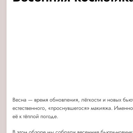
Весна — время обновления, лёгкости и новых бьют
естественного, «проснувшегося» макияжа. Именно 
её к тёплой погоде.
В этом обзоре мы собрали весенние бьюти-новинки