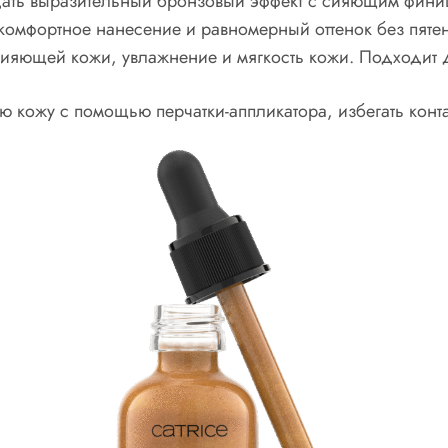
здать выразительный бронзовый эффект с сияющим фин
я комфортное нанесение и равномерный оттенок без пят
сияющей кожи, у
влажнение и мягкость кожи.
Подходит д
 кожу с помощью перчатки-аппликатора, избегать контак