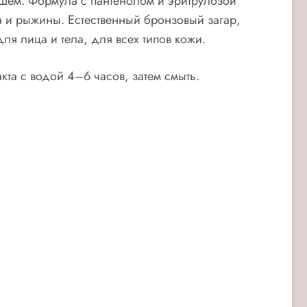
ишем.
Формула с пантенолом и эритрулозой
ен и рыжины.
Естественный бронзовый загар,
ля лица и тела, для всех типов кожи.
та с водой 4–6 часов, затем смыть.