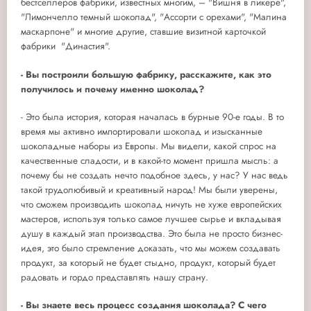
бестселлеров фабрики, известных многим, – "Вишня в ликере",
"Лимончелло темный шоколад", "Ассорти с орехами", "Малина
маскарпоне" и многие другие, ставшие визитной карточкой
фабрики "Династия".
- Вы построили большую фабрику, расскажите, как это
получилось и почему именно шоколад?
- Это была история, которая началась в бурные 90-е годы. В то
время мы активно импортировали шоколад и изысканные
шоколадные наборы из Европы. Мы видели, какой спрос на
качественные сладости, и в какой-то момент пришла мысль: а
почему бы не создать нечто подобное здесь, у нас? У нас ведь
такой трудолюбивый и креативный народ! Мы были уверены,
что сможем производить шоколад ничуть не хуже европейских
мастеров, используя только самое лучшее сырье и вкладывая
душу в каждый этап производства. Это была не просто бизнес-
идея, это было стремление доказать, что мы можем создавать
продукт, за который не будет стыдно, продукт, который будет
радовать и гордо представлять нашу страну.
- Вы знаете весь процесс создания шоколада? С чего