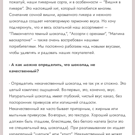
пожалуй, наши ликерные сорта, и в особенности – "Вишня в
ликере". Это настоящий хит, который полюбился многим.
Сочетание сочной вишни, ароматного ликера и нежного
шоколада создает неповторимую гармонию вкуса. Но хочу
подчеркнуть, что и весь остальной наш ассортимент –
"Лимончелло темный шоколад", "Ассорти с орехами", "Малина
маскарпоне" – также очень востребован нашими
потребителями. Мы постоянно работаем над новыми вкусами,
чтобы удивлять и радовать наших покупателей.
- А как можно определить, что шоколад не
качественный?
- Определить некачественный шоколад не так уж и сложно. Это
целый комплекс ощущений. Во-первых, это, конечно, вкус.
Натуральный шоколад имеет глубокий, чистый вкус какао, без
посторонних привкусов или излишней сладости.
Некачественный же часто бывает приторным, с жирным или
мыльным привкусом. Во-вторых, это текстура. Хороший шоколад
должен быть гладким, блестящим, без белого налета (если это
не специальный вид шоколада). При разламывании он издает
характерный "щелчок" или "хруст". Некачественный же может