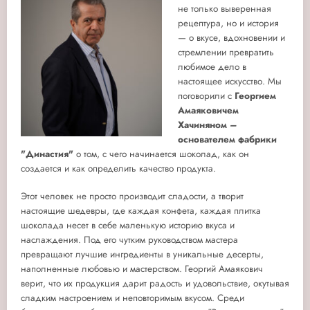
не только выверенная
рецептура, но и история
— о вкусе, вдохновении и
стремлении превратить
любимое дело в
настоящее искусство. Мы
поговорили с
Георгием
Амаяковичем
Хачиняном
–
основателем фабрики
"Династия"
о том, с чего начинается шоколад, как он
создается и как определить качество продукта.
Этот человек не просто производит сладости, а творит
настоящие шедевры, где каждая конфета, каждая плитка
шоколада несет в себе маленькую историю вкуса и
наслаждения. Под его чутким руководством мастера
превращают лучшие ингредиенты в уникальные десерты,
наполненные любовью и мастерством. Георгий Амаякович
верит, что их продукция дарит радость и удовольствие, окутывая
сладким настроением и неповторимым вкусом. Среди