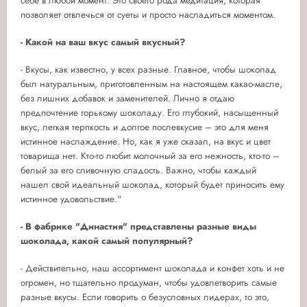
себе в любой момент. Это своего рода медитация, которая
позволяет отвлечься от суеты и просто насладиться моментом.
- Какой на ваш вкус самый вкусный?
- Вкусы, как известно, у всех разные. Главное, чтобы шоколад
был натуральным, приготовленным на настоящем какао-масле,
без лишних добавок и заменителей. Лично я отдаю
предпочтение горькому шоколаду. Его глубокий, насыщенный
вкус, легкая терпкость и долгое послевкусие – это для меня
истинное наслаждение. Но, как я уже сказал, на вкус и цвет
товарища нет. Кто-то любит молочный за его нежность, кто-то –
белый за его сливочную сладость. Важно, чтобы каждый
нашел свой идеальный шоколад, который будет приносить ему
истинное удовольствие."
- В фабрике "Династия" представлены разные виды
шоколада, какой самый популярный?
- Действительно, наш ассортимент шоколада и конфет хоть и не
огромен, но тщательно продуман, чтобы удовлетворить самые
разные вкусы. Если говорить о безусловных лидерах, то это,