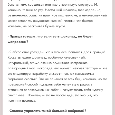
быть мягким, крошиться или иметь зернистую структуру. И,
конечно, таяние во рту. Настоящий шоколад тает медленно,
равномерно, оставляя приятное послевкусие, а некачественный
может оставлять ощущение жирной пленки или быстро
исчезать, не раскрывая букета вкусов.
- Правда говорят, что если есть шоколад, не будет
депрессии?
- Я абсолютно убежден, что в этом есть большая доля правды!
Когда вы едите шоколад, особенно качественный,
натуральный, это мгновенно поднимает настроение.
Благородный вкус шоколада, его аромат, нежная текстура – все
это стимулирует выработку эндорфинов, так называемых
"гормонов счастья". Это не панацея от всех бед, конечно, но это
прекрасный способ подарить себе маленькую радость,
отвлечься от повседневных забот и почувствовать себя чуточку
счастливее. Шоколад – это не просто еда, это эмоция, это
источник позитива.
- Сложно управлять такой большой фабрикой?