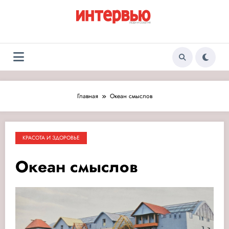
Перейти
к
содержимому
Журнал «Интервью:
Люди и события
Люди и события»
Главная
Океан смыслов
КРАСОТА И ЗДОРОВЬЕ
Океан смыслов