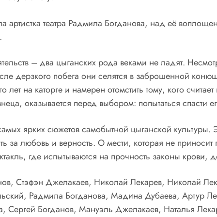
артистка театра Радмила Богданова, над её воплощение
.
тельств – два цыганских рода веками не ладят. Несмот
сле дерзкого побега они селятся в заброшенной конюшн
лет на каторге и намерен отомстить тому, кого считает 
неца, оказывается перед выбором: попытаться спасти ег
самых ярких сюжетов самобытной цыганской культуры. 
ь за любовь и верность. О мести, которая не приносит п
такль, где испытываются на прочность законы крови, д
анов, Стэфэн Джелакаев, Николай Лекарев, Николай Ле
льский, Радмила Богданова, Мадина Дубаева, Артур Ле
, Сергей Богданов, Мануэль Джелакаев, Наталья Лекар