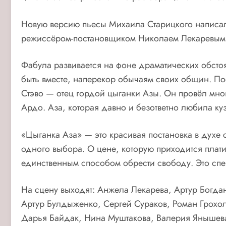
Новую версию пьесы Михаила Старицкого написала 
режиссёром-постановщиком Николаем Лекаревым
Фабула развивается на фоне драматических обстоя
быть вместе, наперекор обычаям своих общин. По
Стэво — отец гордой цыганки Азы. Он провёл много 
Ардо. Аза, которая давно и безответно любила куз
«Цыганка Аза» — это красивая постановка в духе 
одного выбора. О цене, которую приходится платит
единственным способом обрести свободу. Это спек
На сцену выходят: Анжела Лекарева, Артур Богд
Артур Булдыженко, Сергей Сураков, Роман Грохо
Дарья Байдак, Нина Муштакова, Валерия Янышева