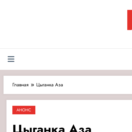
Перейти
к
содержимому
Л
Главная
Цыганка Аза
АНОНС
Цыганка Аза