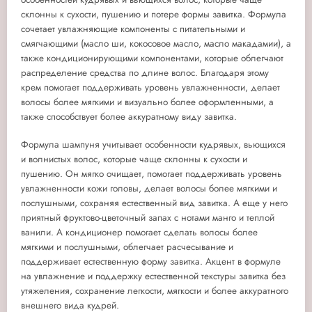
склонны к сухости, пушению и потере формы завитка. Формула
сочетает увлажняющие компоненты с питательными и
смягчающими (масло ши, кокосовое масло, масло макадамии), а
также кондиционирующими компонентами, которые облегчают
распределение средства по длине волос. Благодаря этому
крем помогает поддерживать уровень увлажненности, делает
волосы более мягкими и визуально более оформленными, а
также способствует более аккуратному виду завитка.
Формула шампуня учитывает особенности кудрявых, вьющихся
и волнистых волос, которые чаще склонны к сухости и
пушению. Он мягко очищает, помогает поддерживать уровень
увлажненности кожи головы, делает волосы более мягкими и
послушными, сохраняя естественный вид завитка. А еще у него
приятный фруктово-цветочный запах с нотами манго и теплой
ванили. А кондиционер помогает сделать волосы более
мягкими и послушными, облегчает расчесывание и
поддерживает естественную форму завитка. Акцент в формуле
на увлажнение и поддержку естественной текстуры завитка без
утяжеления, сохранение легкости, мягкости и более аккуратного
внешнего вида кудрей.