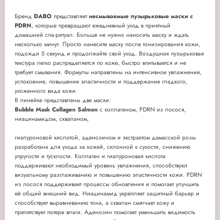
Бренд
DABO
представляет
несмываемые пузырьковые маски с
PDRN
, которые превращают ежедневный уход в приятный
домашний спа-ритуал. Больше не нужно наносить маску и ждать
несколько минут. Просто нанесите маску после тонизирования кожи,
подожди 5 секунд и продолжайте свой уход. Воздушная пузырьковая
текстура легко распределяется по коже, быстро впитывается и не
требует смывания. Формулы направлены на интенсивное увлажнение,
успокоение, повышение эластичности и поддержание гладкого,
ухоженного вида кожи.
В линейке представлены две маски:
Bubble Mask Collagen Salmon
с коллагеном, PDRN из лосося,
ниацинамидом, скваланом,
гиалуроновой кислотой, аденозином и экстрактом дамасской розы
разработана для ухода за кожей, склонной к сухости, снижению
упругости и тусклости. Коллаген и гиалуроновая кислота
поддерживают необходимый уровень увлажнения, способствуют
визуальному разглаживанию и повышению эластичности кожи. PDRN
из лосося поддерживает процессы обновления и помогает улучшить
её общий внешний вид. Ниацинамид укрепляет защитный барьер и
способствует выравниванию тона, а сквалан смягчает кожу и
препятствует потере влаги. Аденозин помогает уменьшить видимость