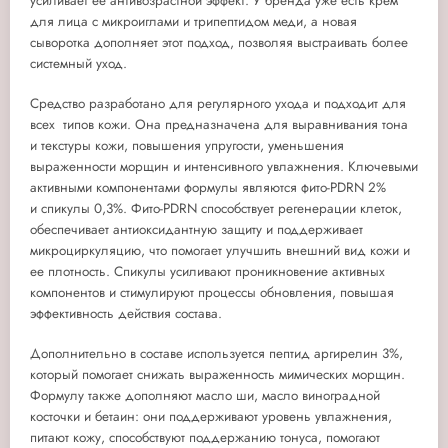
усиливает ее антивозрастной эффект. У бренда уже есть крем
для лица с микроиглами и трипептидом меди, а новая
сыворотка дополняет этот подход, позволяя выстраивать более
системный уход.
Средство разработано для регулярного ухода и подходит для
всех типов кожи. Она предназначена для выравнивания тона
и текстуры кожи, повышения упругости, уменьшения
выраженности морщин и интенсивного увлажнения.
Ключевыми
активными компонентами формулы являются фито-PDRN 2%
и спикулы 0,3%. Фито-PDRN способствует регенерации клеток,
обеспечивает антиоксидантную защиту и поддерживает
микроциркуляцию, что помогает улучшить внешний вид кожи и
ее плотность. Спикулы усиливают проникновение активных
компонентов и стимулируют процессы обновления, повышая
эффективность действия состава.
Дополнительно в составе используется
пептид аргирелин 3%
,
который помогает
снижать выраженность мимических морщин
.
Формулу также дополняют
масло ши
,
масло виноградной
косточки
и
бетаин
: они поддерживают уровень увлажнения,
питают кожу, способствуют поддержанию тонуса, помогают