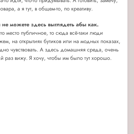
то идти, что-то придумывать. А готовить, замечу,
ара, а я тут, в общем-то, по креативу.
 не можете здесь выглядеть абы как.
что место публичное, то сюда всё-таки люди
жем, на открытиях бутиков или на модных показах,
одно чувствовать. А здесь домашняя среда, очень
 раз вижу. Я хочу, чтобы им было тут хорошо.