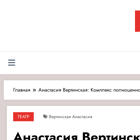
Перейти
к
содержимому
Л
Главная
Анастасия Вертинская: Комплекс полноценн
ТЕАТР
Вертинская Анастасия
Анастасия Вертинс