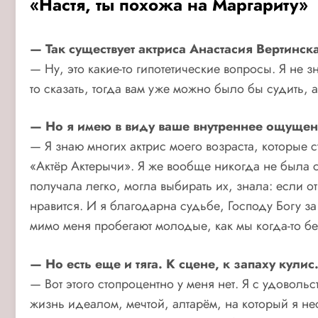
«Настя, ты похожа на Маргариту»
— Так существует актриса Анастасия Вертинск
— Ну, это какие-то гипотетические вопросы. Я не з
то сказать, тогда вам уже можно было бы судить, а
— Но я имею в виду ваше внутреннее ощущен
— Я знаю многих актрис моего возраста, которые ст
«Актёр Актерычи». Я же вообще никогда не была с
получала легко, могла выбирать их, знала: если о
нравится. И я благодарна судьбе, Господу Богу за 
мимо меня пробегают молодые, как мы когда-то бе
— Но есть еще и тяга. К сцене, к запаху кулис
— Вот этого стопроцентно у меня нет. Я с удовольс
жизнь идеалом, мечтой, алтарём, на который я нес