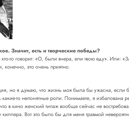
кое. Значит, есть и творческие победы?
то-то говорит: «О, были вчера, ели твою еду». Или: «З
, конечно, это очень приятно.
ия, но я думаю, что жизнь моя была бы ужасна, если б
 какие-то непонятные роли. Понимаете, я избалована ре
ее что в кино женский типаж вообще сейчас не востребо
му киллера. Вот это было бы для меня травмой невероятн