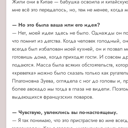
Жили они в Китае — бабушка освоила и китайскую 
мне всё это передалось, но, тем не менее, когда
— Но это была ваша или его идея?
— Нет, моей идеи здесь не было. Однажды он позв
что помнит из детства. Когда человек голодный, о
всегда был избалован моей кухней, он и позвал м
готовишь дома, когда приходят гости. И совсем д
подаются. Масса была всяких обстоятельств, которы
«креветка» можно было сказать только как ругат
Платоновна Зуева, оглядела с ног до головы и, пр
более авокадо мы тогда в глаза не видели. Поэто
выдающихся французских поваров.
— Чувствую, увлеклись вы по-настоящему.
— Я так понимаю, что это пристрастие во мне всег