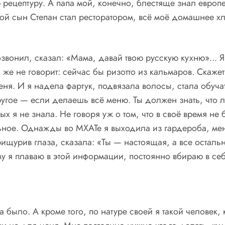
рецептуру. А папа мой, конечно, блестяще знал европе
 мой сын Степан стал ресторатором, всё моё домашнее 
онил, сказал: «Мама, давай твою русскую кухню»... Я 
н же не говорит: сейчас бы ризотто из кальмаров. Скаже
еня. И я надела фартук, подвязала волосы, стала обуча
ругое — если делаешь всё меню. Ты должен знать, что л
х я не знала. Не говоря уж о том, что в своё время не 
ельное. Однажды во МХАТе я выходила из гардероба, ме
ищурив глаза, сказала: «Ты — настоящая, а все остальны
му я плаваю в этой информации, постоянно вбираю в себ
да было. А кроме того, по натуре своей я такой человек