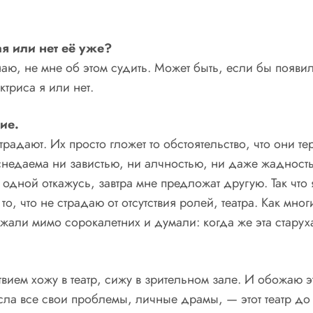
ая или нет её уже?
наю, не мне об этом судить. Может быть, если бы появил
ктриса я или нет.
ие.
радают. Их просто гложет то обстоятельство, что они тер
недаема ни завистью, ни алчностью, ни даже жадностью
т одной откажусь, завтра мне предложат другую. Так чт
то, что не страдаю от отсутствия ролей, театра. Как мно
жали мимо сорокалетних и думали: когда же эта старух
.
твием хожу в театр, сижу в зрительном зале. И обожаю э
ла все свои проблемы, личные драмы, — этот театр до к