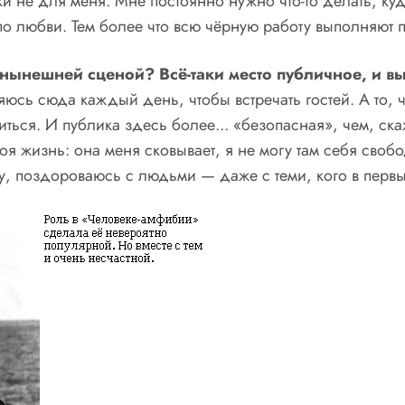
 не для меня. Мне постоянно нужно что-то делать, куда-
о любви. Тем более что всю чёрную работу выполняют пов
нынешней сценой? Всё-таки место публичное, и вы
яюсь сюда каждый день, чтобы встречать гостей. А то, 
ться. И публика здесь более... «безопасная», чем, ска
оя жизнь: она меня сковывает, я не могу там себя своб
, поздороваюсь с людьми — даже с теми, кого в первый