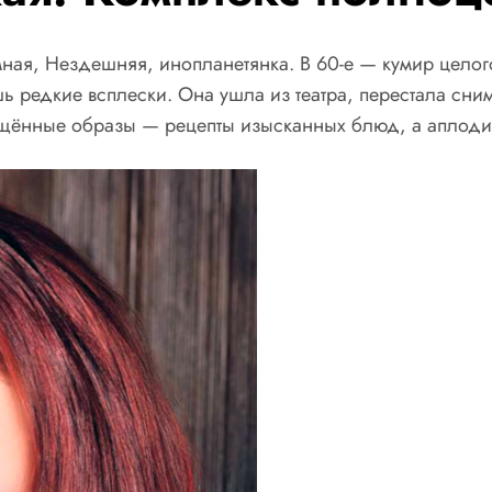
мная, Нездешняя, инопланетянка. В 60-е — кумир целог
 редкие всплески. Она ушла из театра, перестала сним
лощённые образы — рецепты изысканных блюд, а аплоди