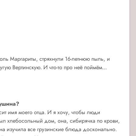
роль Маргариты, стряхнули 16-летнюю пыль, и
угую Вертинскую. И что-то про неё поймём...
душина?
сит имя моего отца. И я хочу, чтобы люди
был хлебосольный дом, она, сибирячка по крови,
на изучила все грузинские блюда досконально.