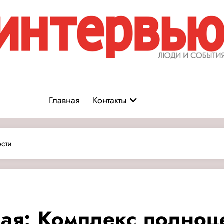
Журнал «Интервью: Люди и соб
юди и события
Главная
Контакты
ости
кая: Комплекс полноц