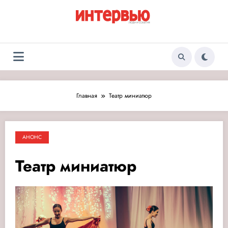
Перейти
к
содержимому
Журнал «Интервью:
Люди и события
Люди и события»
Главная
Театр миниатюр
АНОНС
Театр миниатюр