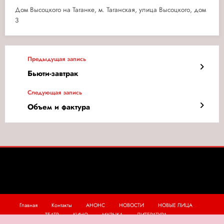
Дом Высоцкого на Таганке, м. Таганская, улица Высоцкого, дом
3
Предыдущая запись
Бьюти-завтрак
Следующая запись
Объем и фактура
Главная
Контакты
АНОНС
НОВОСТИ
НОВЫЕ ЛИЦА
ТЕАТР
КИНО
МУЗЫКА
ЛИТЕРАТУРА