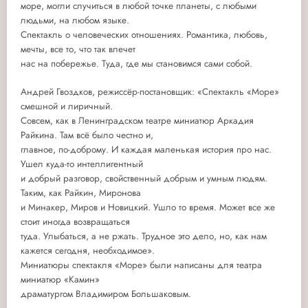
море, могли случиться в любой точке планеты, с любыми
людьми, на любом языке.
Спектакль о человеческих отношениях. Романтика, любовь,
мечты, все то, что так влечет
нас на побережье. Туда, где мы становимся сами собой.
Андрей Гвоздков, режиссёр-постановщик: «Спектакль «Море»
смешной и лиричный.
Совсем, как в Ленинградском театре миниатюр Аркадия
Райкина. Там всё было честно и,
главное, по-доброму. И каждая маленькая история про нас.
Ушел куда-то интеллигентный
и добрый разговор, свойственный добрым и умным людям.
Таким, как Райкин, Миронова
и Минакер, Миров и Новицкий. Ушло то время. Может все же
стоит иногда возвращаться
туда. Улыбаться, а не ржать. Трудное это дело, но, как нам
кажется сегодня, необходимое».
Миниатюры спектакля «Море» были написаны для театра
миниатюр «Камин»
драматургом Владимиром Большаковым.