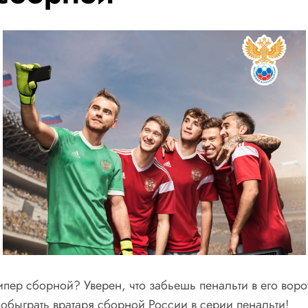
ипер сборной? Уверен, что забьешь пенальти в его воро
 обыграть вратаря сборной России в серии пенальти!