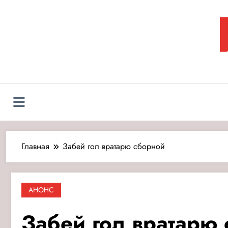
Перейти
к
содержимому
Л
Главная
Забей гол вратарю сборной
АНОНС
Забей гол вратарю