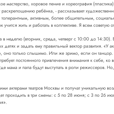
ое мастерство, хоровое пение и хореография (пластика)
т раскрепощению ребёнка, - рассказывает художественн
я толерантным, активным, более общительным, социаль
 учится жить и работать в коллективе. Я всем советую о
а в неделю (вторник, среда, четверг с 10:00 до 14:30).
детях и задать ему правильный вектор развития. «У актё
 оно только слышимо. Или же зримо, если он танцор. 
ребует постоянного привлечения внимания к себе, ко в
 мама и папа будут выступать в роли режиссеров. Но, 
щими актерами театров Москвы и получат уникальную воз
т проходить в три смены: с 5 по 28 июня; с 3 по 26 июл
ая».