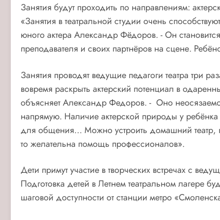
Занятия будут проходить по направлениям: актерск
«Занятия в театральной студии очень способствую
юного актера Александр Фёдоров. - Он становитс
преподавателя и своих партнёров на сцене. Ребёнок
Занятия проводят ведущие педагоги театра три раз
вовремя раскрыть актерский потенциал в одаренных 
объясняет Александр Федоров. - Оно неосязаемо,
напрямую. Наличие актерской природы у ребёнка т
для общения… Можно устроить домашний театр, где
то желательна помощь профессионалов».
Дети примут участие в творческих встречах с веду
Подготовка детей в Летнем театральном лагере буде
шаговой доступности от станции метро «Смоленск