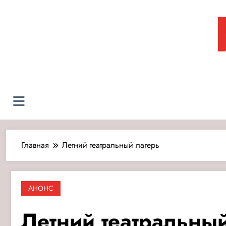
Перейти
к
содержимому
Л
Главная
Летний театральный лагерь
АНОНС
Летний театральный