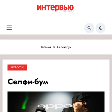
Перейти
к
содержимому
Журнал «Интервью:
Люди и события
Люди и события»
Главная
Селфи-бум
НОВОСТИ
Селфи-бум