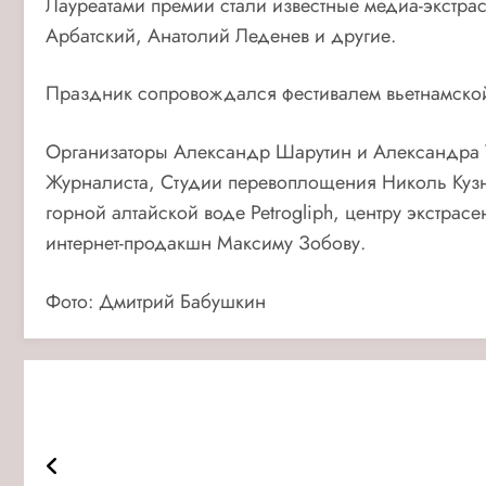
Лауреатами премии стали известные медиа-экстрас
Арбатский, Анатолий Леденев и другие.
Праздник сопровождался фестивалем вьетнамской к
Организаторы Александр Шарутин и Александра У
Журналиста, Студии перевоплощения Николь Кузне
горной алтайской воде Petrogliph, центру экстра
интернет-продакшн Максиму Зобову.
Фото: Дмитрий Бабушкин