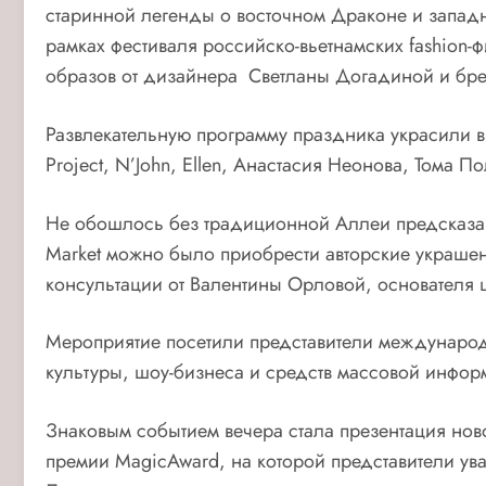
старинной легенды о восточном Драконе и запад
рамках фестиваля российско-вьетнамских fashion-
образов от дизайнера Светланы Догадиной и брен
Развлекательную программу праздника украсили вы
Project, N’John, Ellen, Анастасия Неонова, Тома 
Не обошлось без традиционной Аллеи предсказани
Market можно было приобрести авторские украшени
консультации от Валентины Орловой, основателя ш
Мероприятие посетили представители международ
культуры, шоу-бизнеса и средств массовой инфор
Знаковым событием вечера стала презентация нов
премии MagicAward, на которой представители ув