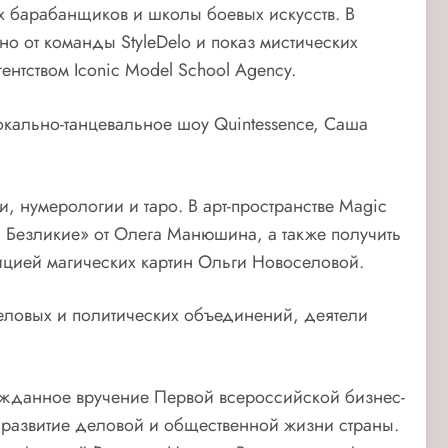
 барабанщиков и школы боевых искусств. В
но от команды StyleDelo и показ мистических
тством Iconic Model School Agency.
окально-танцевальное шоу Quintessence, Саша
 нумерологии и таро. В арт-пространстве Magic
. Безликие» от Олега Манюшина, а также получить
зицией магических картин Ольги Новоселовой.
еловых и политических объединений, деятели
гожданное вручение Первой всероссийской бизнес-
 развитие деловой и общественной жизни страны.