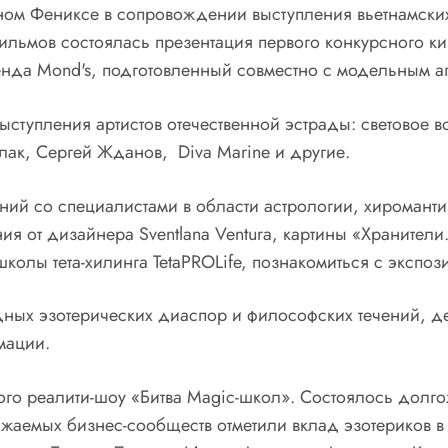
ном Фениксе в сопровождении выступления вьетнамских
фильмов состоялась презентация первого конкурсного ки
да Mond's, подготовленный совместно с модельным аген
ступления артистов отечественной эстрады: световое в
Полак, Сергей Жданов, Diva Marine и другие.
й со специалистами в области астрологии, хиромантии,
я от дизайнера Sventlana Ventura, картины «Хранители
колы тета-хилинга TetaPROLife, познакомиться с экспо
ных эзотерических диаспор и философских течений, д
мации.
ого реалити-шоу «Битва Magic-школ». Состоялось дол
ажаемых бизнес-сообществ отметили вклад эзотериков в