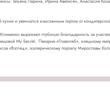
енсы: Татьяна Ларина, Ирина Аветисян, Анастасия Коха
ухни и увенчался изысканным тортом от кондитерской в
стименко выражают глубокую благодарность за участие
цовой My Secret, Пекарне «Главхлеб», изящному театр
сенсов «Взгляд», эзотерическому порталу Мирославы Ко