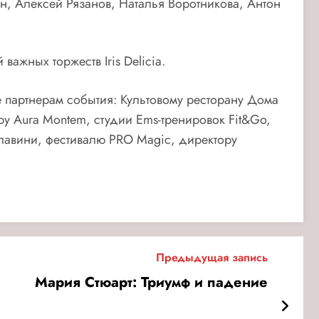
н, Алексей Рязанов, Наталья Воротникова, Антон
ажных торжеств Iris Delicia.
 партнерам события: Культовому ресторану Дома
у Aura Montem, студии Еms-тренировок Fit&Go,
ллавини, фестивалю PRO Magic, директору
Предыдущая запись
Мария Стюарт: Триумф и падение