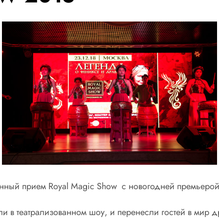
енный прием Royal Magic Show с новогодней премьерой
ли в театрализованном шоу, и перенесли гостей в мир 