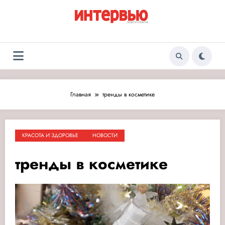
Перейти
к
содержимому
Журнал «Интервью:
Люди и события
Люди и события»
Главная
тренды в косметике
КРАСОТА И ЗДОРОВЬЕ
НОВОСТИ
тренды в косметике