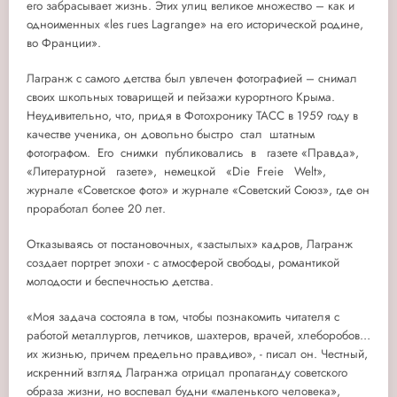
его забрасывает жизнь. Этих улиц великое множество – как и
одноименных «les rues Lagrange» на его исторической родине,
во Франции».
Лагранж с самого детства был увлечен фотографией – снимал
своих школьных товарищей и пейзажи курортного Крыма.
Неудивительно, что, придя в Фотохронику ТАСС в 1959 году в
качестве ученика, он довольно быстро стал штатным
фотографом. Его снимки публиковались в газете «Правда»,
«Литературной газете», немецкой «Die Freie Welt»,
журнале «Советское фото» и журнале «Советский Союз», где он
проработал более 20 лет.
Отказываясь от постановочных, «застылых» кадров, Лагранж
создает портрет эпохи - с атмосферой свободы, романтикой
молодости и беспечностью детства.
«Моя задача состояла в том, чтобы познакомить читателя с
работой металлургов, летчиков, шахтеров, врачей, хлеборобов…
их жизнью, причем предельно правдиво», - писал он. Честный,
искренний взгляд Лагранжа отрицал пропаганду советского
образа жизни, но воспевал будни «маленького человека»,