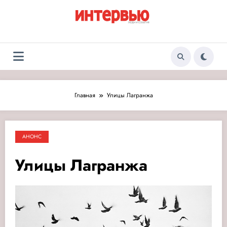
Перейти
к
содержимому
Журнал «Интервью:
Люди и события
Люди и события»
Главная
Улицы Лагранжа
АНОНС
Улицы Лагранжа