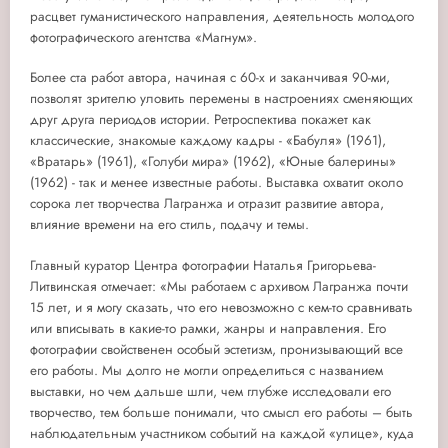
расцвет гуманистического направления, деятельность молодого
фотографического агентства «Магнум».
Более ста работ автора, начиная с 60-х и заканчивая 90-ми,
позволят зрителю уловить перемены в настроениях сменяющих
друг друга периодов истории. Ретроспектива покажет как
классические, знакомые каждому кадры - «Бабуля» (1961),
«Вратарь» (1961), «Голуби мира» (1962), «Юные балерины»
(1962) - так и менее известные работы. Выставка охватит около
сорока лет творчества Лагранжа и отразит развитие автора,
влияние времени на его стиль, подачу и темы.
Главный куратор Центра фотографии Наталья Григорьева-
Литвинская отмечает: «Мы работаем с архивом Лагранжа почти
15 лет, и я могу сказать, что его невозможно с кем-то сравнивать
или вписывать в какие-то рамки, жанры и направления. Его
фотографии свойственен особый эстетизм, пронизывающий все
его работы. Мы долго не могли определиться с названием
выставки, но чем дальше шли, чем глубже исследовали его
творчество, тем больше понимали, что смысл его работы – быть
наблюдательным участником событий на каждой «улице», куда