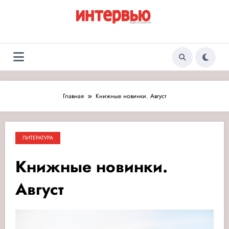
Перейти
к
содержимому
Журнал «Интервью:
Люди и события
Люди и события»
Главная
Книжные новинки. Август
ЛИТЕРАТУРА
Книжные новинки.
Август