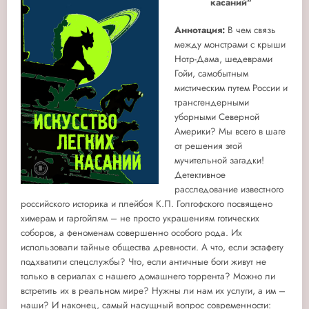
касаний"
Аннотация:
В чем связь
между монстрами с крыши
Нотр-Дама, шедеврами
Гойи, самобытным
мистическим путем России и
трансгендерными
уборными Северной
Америки? Мы всего в шаге
от решения этой
мучительной загадки!
Детективное
расследование известного
российского историка и плейбоя К.П. Голгофского посвящено
химерам и гаргойлям – не просто украшениям готических
соборов, а феноменам совершенно особого рода. Их
использовали тайные общества древности. А что, если эстафету
подхватили спецслужбы? Что, если античные боги живут не
только в сериалах с нашего домашнего торрента? Можно ли
встретить их в реальном мире? Нужны ли нам их услуги, а им –
наши? И наконец, самый насущный вопрос современности: