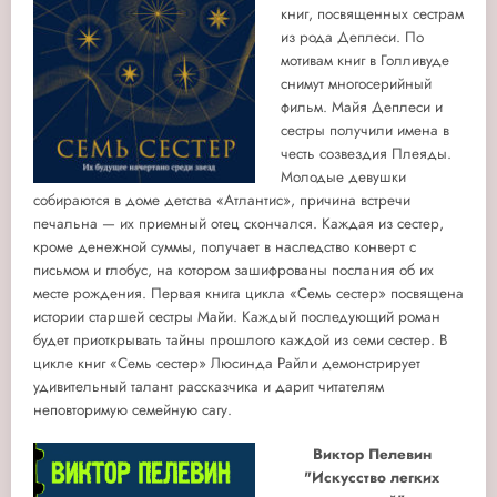
книг, посвященных сестрам
из рода Деплеси. По
мотивам книг в Голливуде
снимут многосерийный
фильм. Майя Деплеси и
сестры получили имена в
честь созвездия Плеяды.
Молодые девушки
собираются в доме детства «Атлантис», причина встречи
печальна — их приемный отец скончался. Каждая из сестер,
кроме денежной суммы, получает в наследство конверт с
письмом и глобус, на котором зашифрованы послания об их
месте рождения. Первая книга цикла «Семь сестер» посвящена
истории старшей сестры Майи. Каждый последующий роман
будет приоткрывать тайны прошлого каждой из семи сестер. В
цикле книг «Семь сестер» Люсинда Райли демонстрирует
удивительный талант рассказчика и дарит читателям
неповторимую семейную сагу.
Виктор Пелевин
"Искусство легких