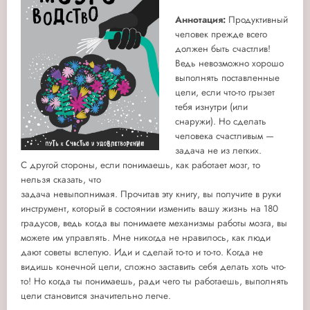
Аннотация:
Продуктивный
человек прежде всего
должен быть счастлив!
Ведь невозможно хорошо
выполнять поставленные
цели, если что-то грызет
тебя изнутри (или
снаружи). Но сделать
человека счастливым —
задача не из легких.
С другой стороны, если понимаешь, как работает мозг, то
нельзя сказать, что
задача невыполнимая. Прочитав эту книгу, вы получите в руки
инструмент, который в состоянии изменить вашу жизнь на 180
градусов, ведь когда вы понимаете механизмы работы мозга, вы
можете им управлять. Мне никогда не нравилось, как люди
дают советы вслепую. Иди и сделай то-то и то-то. Когда не
видишь конечной цели, сложно заставить себя делать хоть что-
то! Но когда ты понимаешь, ради чего ты работаешь, выполнять
цели становится значительно легче.