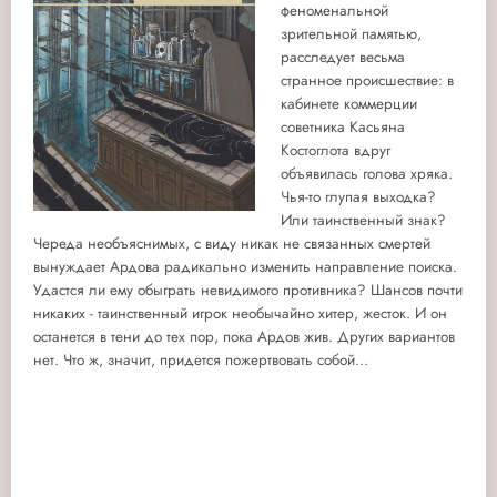
феноменальной
зрительной памятью,
расследует весьма
странное происшествие: в
кабинете коммерции
советника Касьяна
Костоглота вдруг
объявилась голова хряка.
Чья-то глупая выходка?
Или таинственный знак?
Череда необъяснимых, с виду никак не связанных смертей
вынуждает Ардова радикально изменить направление поиска.
Удастся ли ему обыграть невидимого противника? Шансов почти
никаких - таинственный игрок необычайно хитер, жесток. И он
останется в тени до тех пор, пока Ардов жив. Других вариантов
нет. Что ж, значит, придется пожертвовать собой…