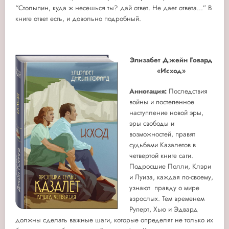
“Столыпин, куда ж несешься ты? дай ответ. Не дает ответа...” В
книге ответ есть, и довольно подробный.
Элизабет Джейн Говард
«Исход»
Аннотация:
Последствия
войны и постепенное
наступление новой эры,
эры свободы и
возможностей, правят
судьбами Казалетов в
четвертой книге саги.
Подросшие Полли, Клэри
и Луиза, каждая по-своему,
узнают правду о мире
взрослых. Тем временем
Руперт, Хью и Эдвард
должны сделать важные шаги, которые определят не только их