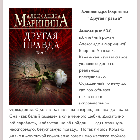
Александра Маринина
"Другая правда"
Аннотация:
50-й,
юбилейный роман
Александры Марининой.
Впервые Анастасия
Каменская изучает старое
уголовное дело по
реальному
преступлению.
Осужденный по нему до
сих пор отбывает
наказание в
исправительном
учреждении. С детства мы привыкли верить, что правда - одна.
Она - как белый камешек в куче черного щебня. Достаточно
всё перебрать, и обязательно её найдешь – единственную,
неоспоримую, безусловную правду… Но так ли это? Когда-то
давно в московской коммуналке совершено жестокое тройное