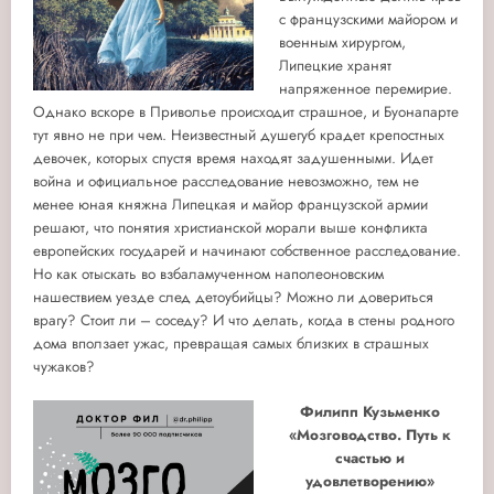
с французскими майором и
военным хирургом,
Липецкие хранят
напряженное перемирие.
Однако вскоре в Приволье происходит страшное, и Буонапарте
тут явно не при чем. Неизвестный душегуб крадет крепостных
девочек, которых спустя время находят задушенными. Идет
война и официальное расследование невозможно, тем не
менее юная княжна Липецкая и майор французской армии
решают, что понятия христианской морали выше конфликта
европейских государей и начинают собственное расследование.
Но как отыскать во взбаламученном наполеоновским
нашествием уезде след детоубийцы? Можно ли довериться
врагу? Стоит ли – соседу? И что делать, когда в стены родного
дома вползает ужас, превращая самых близких в страшных
чужаков?
Филипп Кузьменко
«Мозговодство. Путь к
счастью и
удовлетворению»