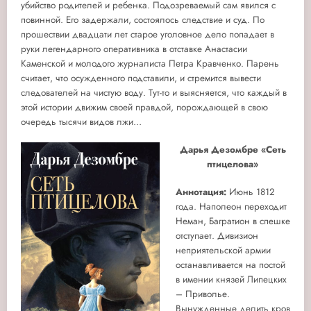
убийство родителей и ребенка. Подозреваемый сам явился с
повинной. Его задержали, состоялось следствие и суд. По
прошествии двадцати лет старое уголовное дело попадает в
руки легендарного оперативника в отставке Анастасии
Каменской и молодого журналиста Петра Кравченко. Парень
считает, что осужденного подставили, и стремится вывести
следователей на чистую воду. Тут-то и выясняется, что каждый в
этой истории движим своей правдой, порождающей в свою
очередь тысячи видов лжи…
Дарья Дезомбре «Сеть
птицелова»
Аннотация:
Июнь 1812
года. Наполеон переходит
Неман, Багратион в спешке
отступает. Дивизион
неприятельской армии
останавливается на постой
в имении князей Липецких
– Приволье.
Вынужденные делить кров