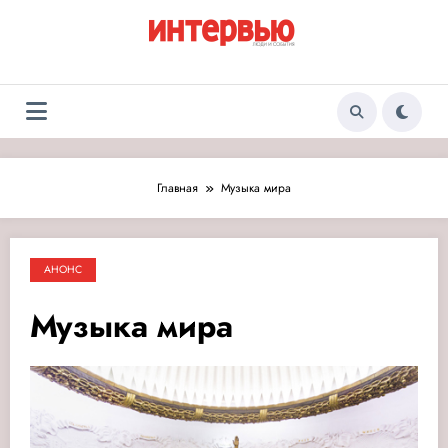
Перейти
к
содержимому
Журнал «Интервью:
Люди и события
Люди и события»
Главная
Музыка мира
АНОНС
Музыка мира