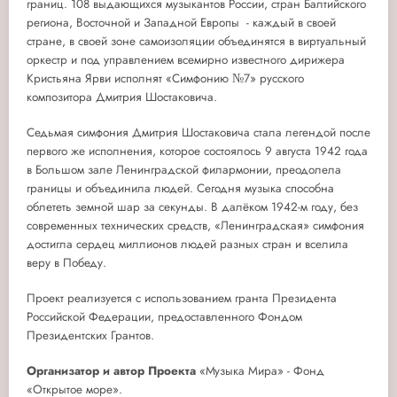
границ. 108 выдающихся музыкантов России, стран Балтийского
региона, Восточной и Западной Европы - каждый в своей
стране, в своей зоне самоизоляции объединятся в виртуальный
оркестр и под управлением всемирно известного дирижера
Кристьяна Ярви исполнят «Симфонию №7» русского
композитора Дмитрия Шостаковича.
Седьмая симфония Дмитрия Шостаковича стала легендой после
первого же исполнения, которое состоялось 9 августа 1942 года
в Большом зале Ленинградской филармонии, преодолела
границы и объединила людей. Сегодня музыка способна
облететь земной шар за секунды. В далёком 1942-м году, без
современных технических средств, «Ленинградская» симфония
достигла сердец миллионов людей разных стран и вселила
веру в Победу.
Проект реализуется с использованием гранта Президента
Российской Федерации, предоставленного Фондом
Президентских Грантов.
Организатор
и автор Проекта
«Музыка Мира» - Фонд
«Открытое море».