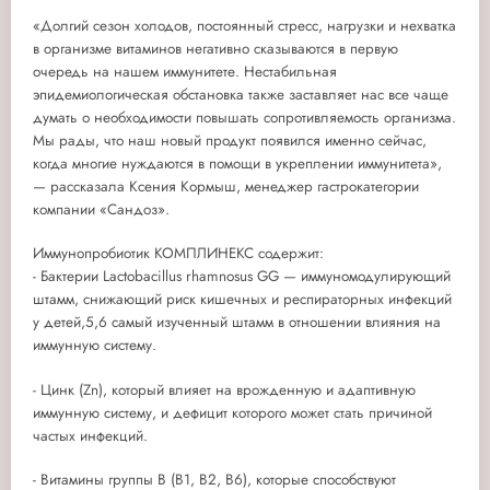
«Долгий сезон холодов, постоянный стресс, нагрузки и нехватка
в организме витаминов негативно сказываются в первую
очередь на нашем иммунитете. Нестабильная
эпидемиологическая обстановка также заставляет нас все чаще
думать о необходимости повышать сопротивляемость организма.
Мы рады, что наш новый продукт появился именно сейчас,
когда многие нуждаются в помощи в укреплении иммунитета»,
— рассказала Ксения Кормыш, менеджер гастрокатегории
компании «Сандоз».
Иммунопробиотик КОМПЛИНЕКС содержит:
- Бактерии Lactobacillus rhamnosus GG — иммуномодулирующий
штамм, снижающий риск кишечных и респираторных инфекций
у детей,5,6 самый изученный штамм в отношении влияния на
иммунную систему.
- Цинк (Zn), который влияет на врожденную и адаптивную
иммунную систему, и дефицит которого может стать причиной
частых инфекций.
- Витамины группы В (В1, В2, В6), которые способствуют