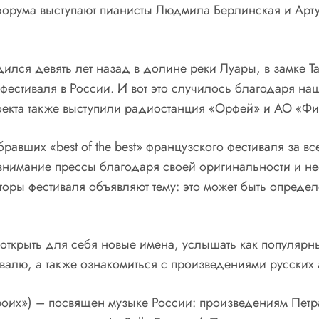
орума выступают пианисты Людмила Берлинская и Арту
ился девять лет назад в долине реки Луары, в замке Та
 фестиваля в России. И вот это случилось благодаря н
оекта также выступили радиостанция «Орфей» и АО «Ф
обравших «
best
of
the
best
» французского фестиваля за вс
внимание прессы благодаря своей оригинальности и н
торы фестиваля объявляют тему: это может быть опреде
 открыть для себя новые имена, услышать как популярны
ивалю, а также ознакомиться с произведениями русских
роих») – посвящен музыке России: произведениям Петр