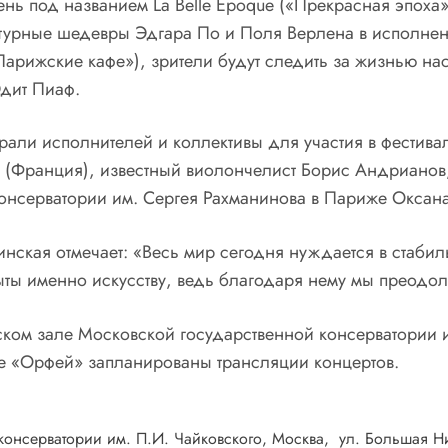
ень под названием
La
Belle
Epoque
(«Прекрасная эпоха»
атурные шедевры Эдгара По и Поля Верлена в исполнен
арижские кафе»), зрители будут следить за жизнью нас
Эдит Пиаф.
ли исполнителей и коллективы для участия в фестивале
 (Франция), известный виолончелист Борис Андрианов
 консерватории им. Сергея Рахманинова в Париже Оксан
ская отмечает: «Весь мир сегодня нуждается в стабиль
крыты именно искусству, ведь благодаря нему мы преод
ском зале Московской государственной консерватории и
ме «Орфей» запланированы трансляции концертов.
онсерватории им. П.И. Чайковского, Москва, ул.
Большая Ни