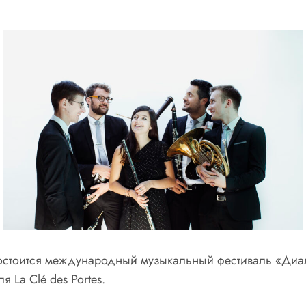
состоится международный музыкальный фестиваль «Диал
аля
La Cl
é
des Portes
.