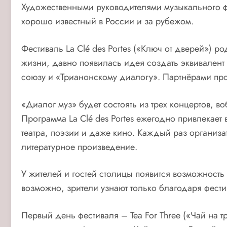
Художественными руководителями музыкального ф
хорошо известный в России и за рубежом.
Фестиваль
La Cl
é
des Portes
(«Ключ от дверей») род
жизни, давно появилась идея создать эквивалент
союзу и «Трианонскому диалогу». Партнёрами пр
«Диалог муз» будет состоять из трех концертов, в
Программа
La Cl
é
des Portes
ежегодно привлекает 
театра, поэзии и даже кино. Каждый раз организа
литературное произведение.
У жителей и гостей столицы появится возможность
возможно, зрители узнают только благодаря фест
Первый день фестиваля –
Tea
For
Three
(«Чай на т