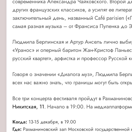
современника Александра Чайковского. Второй д
других французских классиков, а усилят ее литер
заключительный день, названный
Caf
é
parisien
(«П
самая разная музыка – от Франсиса Пуленка до 
Людмила Берлинская и Артур Ансель лично выбира
«Уранос» и оперный баритон Жан-Кристоф Ланьес
русский квартет», арфистка и профессор Русской
Говоря о значении «Диалога муз», Людмила Берлин
всех нас важно знать, что границы могут быть от
Все три концерта фестиваля пройдут в Рахманинов
Никитская, 11
. Начало в 19:00. На медиаплатфор
Когда:
13-15 декабря, в 19.00
Где:
Рахманиновский зал Московской государственной к