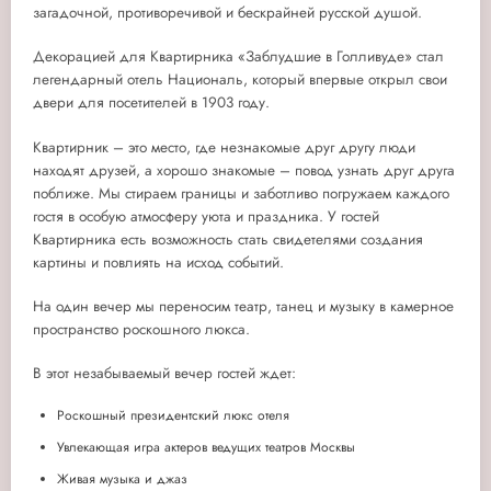
загадочной, противоречивой и бескрайней русской душой.
Декорацией для Квартирника «Заблудшие в Голливуде» стал
легендарный отель Националь, который впервые открыл свои
двери для посетителей в 1903 году.
Квартирник – это место, где незнакомые друг другу люди
находят друзей, а хорошо знакомые – повод узнать друг друга
поближе. Мы стираем границы и заботливо погружаем каждого
гостя в особую атмосферу уюта и праздника. У гостей
Квартирника есть возможность стать свидетелями создания
картины и повлиять на исход событий.
На один вечер мы переносим театр, танец и музыку в камерное
пространство роскошного люкса.
В этот незабываемый вечер гостей ждет:
Роскошный президентский люкс отеля
Увлекающая игра актеров ведущих театров Москвы
Живая музыка и джаз