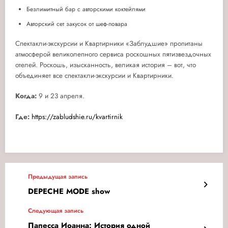
Безлимитный бар с авторскими коктейлями
Авторский сет закусок от шеф-повара
Спектакли-экскурсии и Квартирники «Заблудшие» пропитаны
атмосферой великолепного сервиса роскошных пятизвездочных
отелей. Роскошь, изысканность, великая история – вот, что
объединяет все спектакли-экскурсии и Квартирники.
Когда:
9 и 23 апреля.
Где:
https://zabludshie.ru/kvartirnik
Предыдущая запись
DEPECHE MODE show
Следующая запись
Папесса Иоанна: История одной