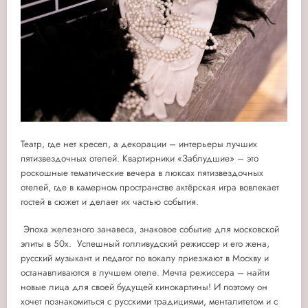
Театр, где нет кресел, а декорации – интерьеры лучших
пятизвездочных отелей.
Квартирники «Заблудшие»
–
это
роскошные тематические вечера в люксах пятизвездочных
отелей, где в камерном пространстве актёрская игра вовлекает
гостей в сюжет и делает их частью события.
Эпоха железного занавеса, знаковое событие для московской
элиты в 50х. Успешный голливудский режиссер и его жена,
русский музыкант и педагог по вокалу приезжают в Москву и
останавливаются в лучшем отеле. Мечта режиссера – найти
новые лица для своей будущей кинокартины! И поэтому он
хочет познакомиться с русскими традициями, менталитетом и с