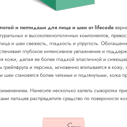
отой и пептидами для лица и шеи от lifecode
верне
туральных и высокотехнологичных компонентов, превос
лица и шеи свежесть, гладкость и упругость. Обогаще
спечивает глубокое интенсивное увлажнение и поддержа
ия кожи, делая ее более гладкой эластичной и сияющей
 грейпфрута и персика, мгновенно впитывается в кожу, 
и шеи становятся более четкими и подтянутыми, кожа п
рименением. Нанесите несколько капель сыворотки при
и пальцев распределите средство по поверхности кож