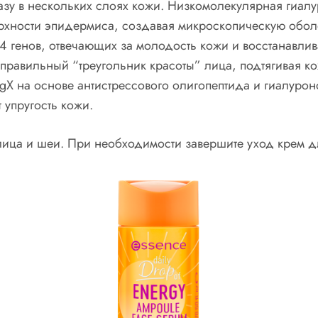
азу в нескольких слоях кожи. Низкомолекулярная гиалур
ерхности эпидермиса, создавая микроскопическую обол
14 генов, отвечающих за молодость кожи и восстанавли
правильный “треугольник красоты” лица, подтягивая ко
gX на основе антистрессового олигопептида и гиалуро
 упругость кожи.
лица и шеи. При необходимости завершите уход крем д