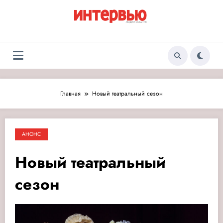
Перейти
к
содержимому
Журнал «Интервью:
Люди и события
Люди и события»
Главная
Новый театральный сезон
АНОНС
Новый театральный
сезон