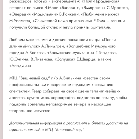
режиссеров, готовых к экспериментам: «Почти Бродвейская
история» по пьесе Ч.Мори «Балаган», «Эмигранты» С.Мрожека,
«Операция «Модильяни» В.Ронкетти, «Люби меня нежно»
М.Уилмотта, «Свидетелей надо прикончить» Р.Тома – все они
получили большой отклик и тепло приняты зрителями.
Любимы москвичами и детские постановки театра «Пеппи
Длинныйчулок» А.Линдгрен, «Волшебник Изумрудного
города» А.Волкова, «Бременские музыканты» Г.Гладкова,
Ю.Энтина, В.Ливанова, «Золушка» Е.Шварца, а также
«Аладдин».
МТЦ "Вишневый сад" п/р А.Вилькина известен своим
профессиональным и творческим подходом к созданию
спектаклей. Театр собирает на своей сцене талантливейших
артистов, художников, хореографов, педагогов по вокалу, чтобы
подарить зрителям неповторимые вечера и настоящее
театральное искусство.
Дополнительная информация о расписании и билетах доступна на
официальном сайте МТЦ "Вишневый сад".