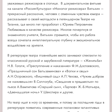
уважаемых режиссеров в столице. В документальном фильме
на канале «Россия-Культура» «Монолог режиссера» Вилькин –
прекрасный рассказчик, человек с отменным чувством юмора –
рассказывает о своей молодости в легендарном Театре на
Таганке, где много лет проработал с Юрием Петровичем
Любимовым в качестве режиссера. Многое почерпнув от
знаменитого учителя, Вилькин стремится, чтобы его работа
всегда сочетала интеллектуальную глубину и эмоциональное
воздействие на зрителя.
В репертуаре театра главнейшее место занимают спектакли по
классической русской и зарубежной литературе – «Женитьба»
Н.В. Гоголя, «Преступление и наказание» Ф.М.Достоевского,
«Праздничный сон Бальзаминова» и «Волки и овцы»
А.Н.Островского, «Вишневый сад» А.П.Чехова, «Чужим добром
не наживешься» В.Соллогуба, «Свидание в предместье» по
пьесе А.Вампилова «Старший сын», «Тартюф» Ж.-Б.Мольера,
«Двенадцатая ночь» У.Шекспира и другие.
Но театр идет в ногу со временем, и потому за последние годы в
репертуаре появились современные постановки талантливых