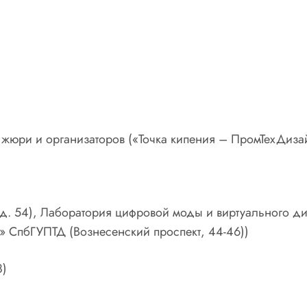
 жюри и организаторов («Точка кипения – ПромТехДизай
 д. 54), Лаборатория цифровой моды и виртуального д
» СпбГУПТД (Вознесенский проспект, 44-46))
8)