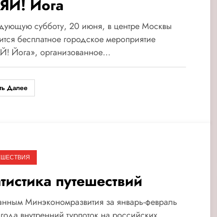
ЯЙ! Йога
дующую субботу, 20 июня, в центре Москвы
ится бесплатное городское мероприятие
Й! Йога», организованное…
ть Далее
ЕШЕСТВИЯ
атистика путешествий
анным Минэкономразвития за январь-февраль
года внутренний турпоток на российских