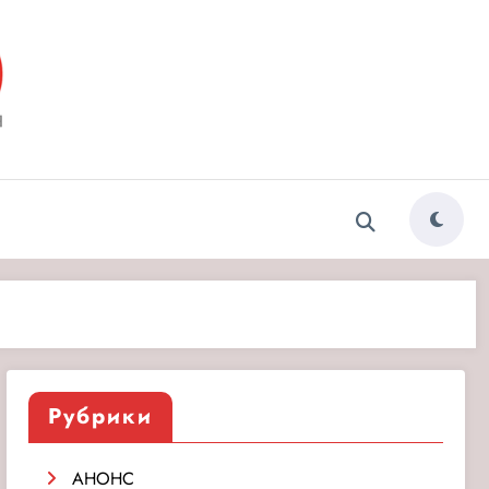
ытия»
Рубрики
АНОНС