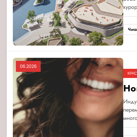
курор
Чита
06.2026
КРАС
Но
Индус
перем
много