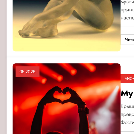
музея
принц
насл
Чита
05.2026
АНО
Му
Крыш
превр
Фест