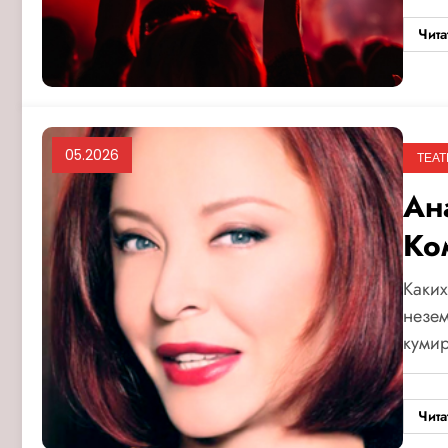
Чита
05.2026
ТЕАТ
Ан
Ко
Каких
незем
кумир
Чита