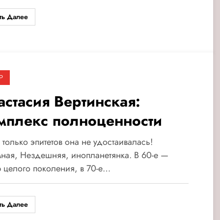
ть Далее
Р
астасия Вертинская:
мплекс полноценности
 только эпитетов она не удостаивалась!
ная, Нездешняя, инопланетянка. В 60-е —
 целого поколения, в 70-е…
ть Далее