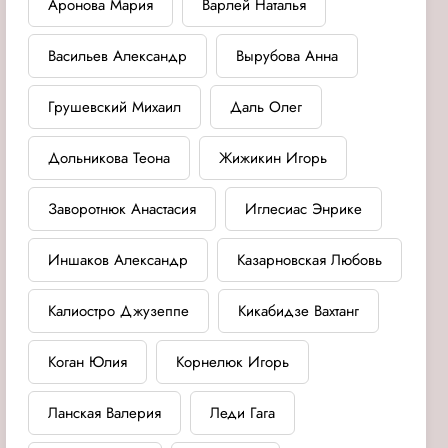
Аронова Мария
Варлей Наталья
Васильев Александр
Вырубова Анна
Грушевский Михаил
Даль Олег
Дольникова Теона
Жижикин Игорь
Заворотнюк Анастасия
Иглесиас Энрике
Иншаков Александр
Казарновская Любовь
Калиостро Джузеппе
Кикабидзе Вахтанг
Коган Юлия
Корнелюк Игорь
Ланская Валерия
Леди Гага