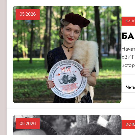
05.2026
КИН
БА
Начат
«ЗИГ
исто
Чита
05.2026
ИСТ