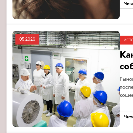
Чита
05.2026
ИСТ
Ка
со
Рынок
посл
коше
Чита