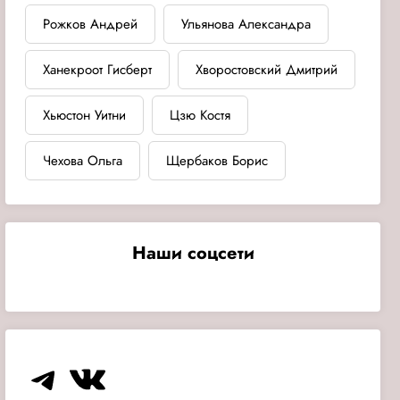
Рожков Андрей
Ульянова Александра
Ханекроот Гисберт
Хворостовский Дмитрий
Хьюстон Уитни
Цзю Костя
Чехова Ольга
Щербаков Борис
Наши соцсети
Telegram
VK