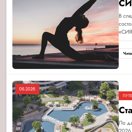
СИ
В сле
состо
«СИЯ
Чита
06.2026
ПУТ
Ст
По д
2026 