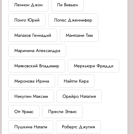
Леннон Джон
Ли Вивьен
Лонго Юрий
Лопес Дженнифер
Малахов Геннадий
Мантоани Тим
Маринина Александра
Маяковский Владимир
Меркьюри Фредди
Миронова Ирина
Найтли Кира
Никулин Максим
Орейро Наталия
Отт Урмас
Пресли Элвис
Пушкина Натали
Робертс Джулия