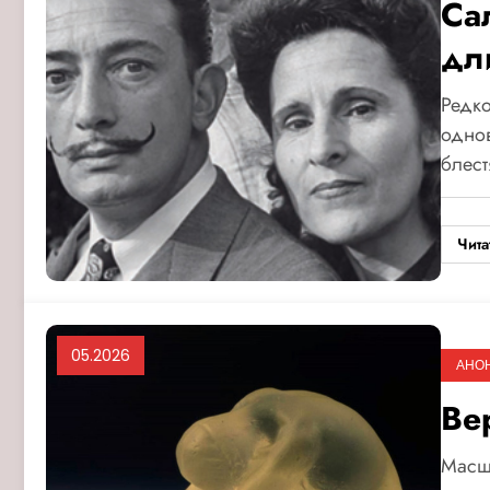
Са
дл
Редко
однов
блес
Чита
05.2026
АНО
Ве
Масш