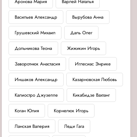
Аронова Мария
Варлей Наталья
Васильев Александр
Вырубова Анна
Грушевский Михаил
Даль Олег
Дольникова Теона
Жижикин Игорь
Заворотнюк Анастасия
Иглесиас Энрике
Иншаков Александр
Казарновская Любовь
Калиостро Джузеппе
Кикабидзе Вахтанг
Коган Юлия
Корнелюк Игорь
Ланская Валерия
Леди Гага