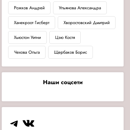
Рожков Андрей
Ульянова Александра
Ханекроот Гисберт
Хворостовский Дмитрий
Хьюстон Уитни
Цзю Костя
Чехова Ольга
Щербаков Борис
Наши соцсети
Telegram
VK