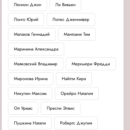
Леннон Джон
Ли Вивьен
Лонго Юрий
Лопес Дженнифер
Малахов Геннадий
Мантоани Тим
Маринина Александра
Маяковский Владимир
Меркьюри Фредди
Миронова Ирина
Найтли Кира
Никулин Максим
Орейро Наталия
Отт Урмас
Пресли Элвис
Пушкина Натали
Робертс Джулия