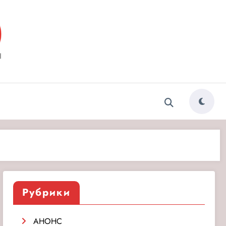
ытия»
Рубрики
АНОНС