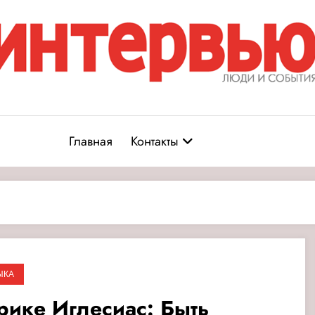
Журнал «Интервью: Люди и соб
юди и события
Главная
Контакты
ЫКА
рике Иглесиас: Быть