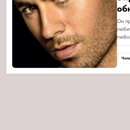
об
Он пр
любит
люб
Чита