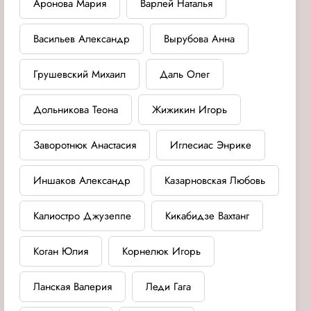
Аронова Мария
Варлей Наталья
Васильев Александр
Вырубова Анна
Грушевский Михаил
Даль Олег
Дольникова Теона
Жижикин Игорь
Заворотнюк Анастасия
Иглесиас Энрике
Иншаков Александр
Казарновская Любовь
Калиостро Джузеппе
Кикабидзе Вахтанг
Коган Юлия
Корнелюк Игорь
Ланская Валерия
Леди Гага