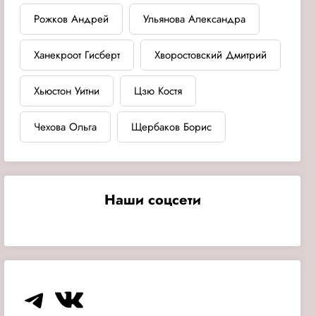
Рожков Андрей
Ульянова Александра
Ханекроот Гисберт
Хворостовский Дмитрий
Хьюстон Уитни
Цзю Костя
Чехова Ольга
Щербаков Борис
Наши соцсети
Telegram
VK