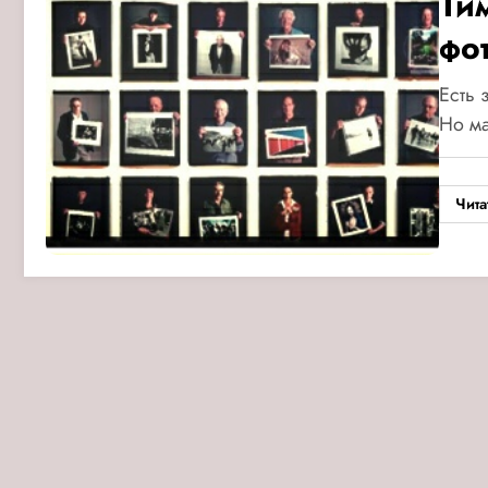
Ти
фо
Есть 
Но ма
Чита