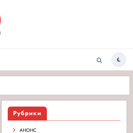
ытия»
Рубрики
АНОНС