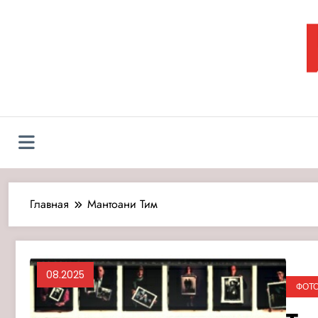
Перейти
к
содержимому
Л
Главная
Мантоани Тим
08.2025
ФОТ