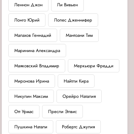
Леннон Джон
Ли Вивьен
Лонго Юрий
Лопес Дженнифер
Малахов Геннадий
Мантоани Тим
Маринина Александра
Маяковский Владимир
Меркьюри Фредди
Миронова Ирина
Найтли Кира
Никулин Максим
Орейро Наталия
Отт Урмас
Пресли Элвис
Пушкина Натали
Робертс Джулия