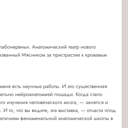
лабонервных. Анатомический театр нового
азванный Мясником за пристрастие к кровавым
меня есть научные работы. И это существенная
тельно нейроанатомией лошади. Когда стало
го изучения человеческого мозга, — занялся и
 то, что вы видите, эта выставка, — отчасти плод
ь наличием феноменальной анатомической школы в