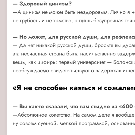
— Здоровый цинизм?
—А цинизм не может быть нездоровым. Лично я не
не грубость и не хамство, а лишь безупречная то
— Но может, для русской души, для рефлек
— Да нет никакой русской души, бросьте вы дурак
эта несчастная страна была насильственно задержа
вещь, как цифирь: первый университет — Болонский
необсуждаемо свидетельствуют о задержках интел
«Я не способен каяться и сожалет
— Вы как-то сказали, что вам стыдно за «600 
—Абсолютное кокетство. На самом деле я вообще 
ну совсем суетной, мелкой программой, основанн