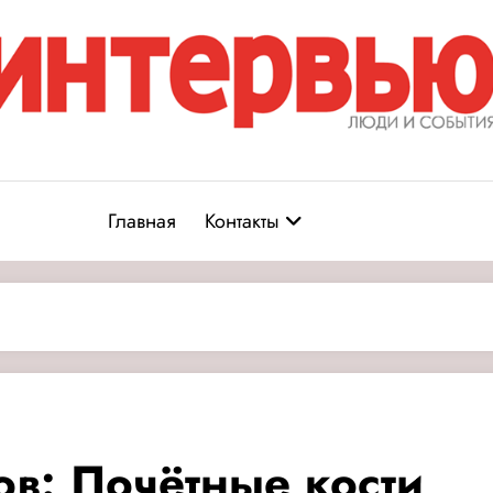
Журнал «Интервью: Люди и соб
юди и события
Главная
Контакты
в: Почётные кости