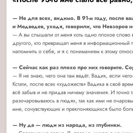
— Не для всех, видимо. В 91-м году, после в
и Медведев, уходя, говорили, что Невзоров н
— А вы слышали от меня хоть одно плохое слово 
другого, кто превращал меня в информационный т
напомнить о себе, и я с пониманием к этому относ
— Сейчас как раз плохо про них говорите. С
— Я не знаю, чего она там ведёт. Вадик, если чег
Кстати, после всех «художеств» Вадика в своё вр
всё забыв и не придав ничему значения. И точно 
разочаровываюсь в людях, так как ими не очаровыв
мне, сочувствующих и преклоняющихся было боль
— Ну да — люди из народа, из глубинки.