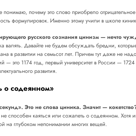
 понимаю, почему это слово приобрело отрицательное 
чность формулировок. Именно этому учили в школе киник
сирующего русского сознания цинизм — нечто чу
а валять. Давайте не будем обсуждать бредни, которые
на в развитии на семьсот лет. Причем тут даже не надо
 — это 1174 год, первый университет в России — 1724 г
лектуального развития.
ь о содеянном»
секунд». Это не слова циника. Значит — кокетство
не способен каяться или сожалеть о содеянном. Хотя и
ой на глубоком непонимании многих вещей.