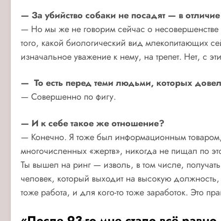
— За убийство собаки не посадят — в отличие 
— Но мы же не говорим сейчас о несовершенстве 
того, какой биологический вид млекопитающих сей
изначальное уважение к нему, на трепет. Нет, с э
— То есть перед теми людьми, которых довел
— Совершенно по фигу.
— И к себе такое же отношение?
— Конечно. Я тоже был информационным товаром, о
многочисленных «жертв», никогда не пищал по это
Ты вышел на ринг — изволь, в том числе, получат
человек, который выходит на высокую должность,
тоже работа, и для кого-то тоже заработок. Это пра
«После 93-го мне стало всё равно