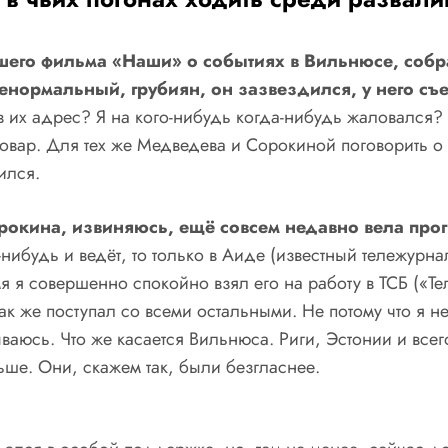
ашего фильма «Наши» о событиях в Вильнюсе, собра
енормальный, грубиян, он зазвездился, у него съе
в их адрес? Я на кого-нибудь когда-нибудь жаловался?
овар. Для тех же Медведева и Сорокиной поговорить о
ился.
орокина, извиняюсь, ещё совсем недавно вела про
о-нибудь и ведёт, то только в Аиде (известный тележурн
емя я совершенно спокойно взял его на работу в ТСБ («
так же поступал со всеми остальными. Не потому что я 
аюсь. Что же касается Вильнюса. Риги, Эстонии и всего 
ше. Они, скажем так, были безгласнее.