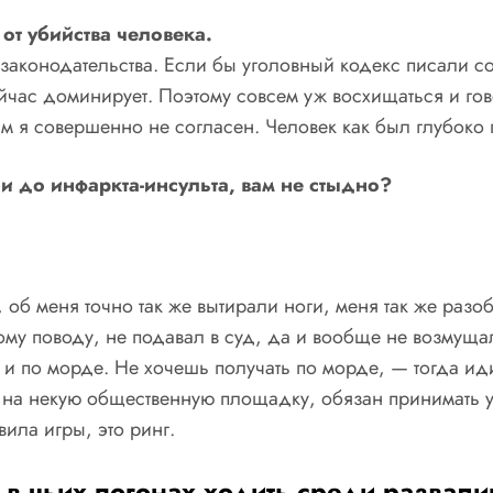
от убийства человека.
законодательства. Если бы уголовный кодекс писали с
час доминирует. Поэтому совсем уж восхищаться и гово
тим я совершенно не согласен. Человек как был глубоко
и до инфаркта-инсульта, вам не стыдно?
б меня точно так же вытирали ноги, меня так же разобл
му поводу, не подавал в суд, да и вообще не возмущалс
ь и по морде. Не хочешь получать по морде, — тогда ид
 на некую общественную площадку, обязан принимать уд
вила игры, это ринг.
, в чьих погонах ходить среди развали