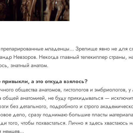
 препарированные младенцы... Зрелище явно не для с
андр Невзоров. Некогда главный телекиллер страны, н
сь, знатный анатом.
привыкли, а это откуда взялось?
ного общества анатомов, гистологов и эмбриологов, у 
да общей анатомией, не буду прикидываться — исключи
зги без детального, подробного и строго академическо
овое дело, сразу поднимаю большие пласты материала. И
ади того, чтобы похвастаться. Лично я здесь хвастаюс
 немцев...