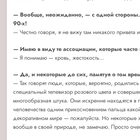
— Вообще, неожиданно, — с одной стороны. А 
90-х!
— Честно говоря, я не вижу там никакого привета и
— Имею в виду те ассоциации, которые часто
— Я понимаю — кровь, жестокость...
— Да, и некоторые до сих, памятуя о том вр
— Так говорят люди, которые, вероятно, родилис
специальный телевизор розового цвета и совершен
многообразная штука. Они искренне находятся в п
человечества одним прикосновением пальца какой
декоративном мире — пожалуйста. Но некоторые жи
вообще в своей природе, не замечаю. Просто оч