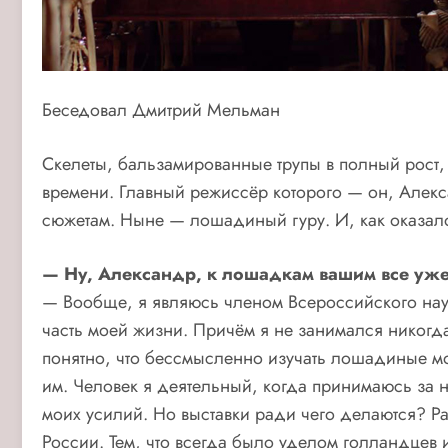
Беседовал Дмитрий Мельман
Скелеты, бальзамированные трупы в полный рост,
времени. Главный режиссёр которого — он, Алекс
сюжетам. Ныне — лошадиный гуру. И, как оказало
— Ну, Александр, к лошадкам вашим все уже 
— Вообще, я являюсь членом Всероссийского науч
часть моей жизни. Причём я не занимался никог
понятно, что бессмысленно изучать лошадиные мо
им. Человек я деятельный, когда принимаюсь за н
моих усилий. Но выставки ради чего делаются? Р
России. Тем, что всегда было уделом голландцев и