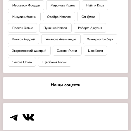
Меркьюри Фредди
Миронова Ирина
Найтли Кира
Никулин Максим
Орейро Наталия
Отт Урмас
Пресли Элвис
Пушкина Натали
Робертс Джулия
Рожков Андрей
Ульянова Александра
Ханекроот Гисберт
Хворостовский Дмитрий
Хьюстон Уитни
Цзю Костя
Чехова Ольга
Щербаков Борис
Наши соцсети
Telegram
VK