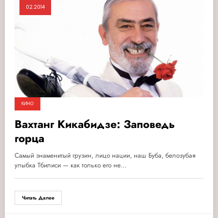
02.2014
КИНО
Вахтанг Кикабидзе: Заповедь
горца
Cамый знаменитый грузин, лицо нации, наш Буба, белозубая
улыбка Тбилиси — как только его не…
Читать Далее