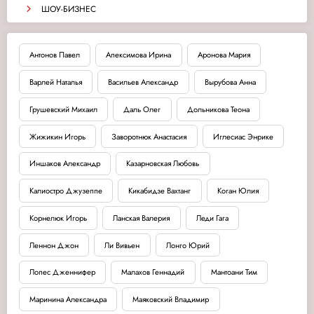
ШОУ-БИЗНЕС
Антонов Павел
Апексимова Ирина
Аронова Мария
Варлей Наталья
Васильев Александр
Вырубова Анна
Грушевский Михаил
Даль Олег
Дольникова Теона
Жижикин Игорь
Заворотнюк Анастасия
Иглесиас Энрике
Иншаков Александр
Казарновская Любовь
Калиостро Джузеппе
Кикабидзе Вахтанг
Коган Юлия
Корнелюк Игорь
Ланская Валерия
Леди Гага
Леннон Джон
Ли Вивьен
Лонго Юрий
Лопес Дженнифер
Малахов Геннадий
Мантоани Тим
Маринина Александра
Маяковский Владимир