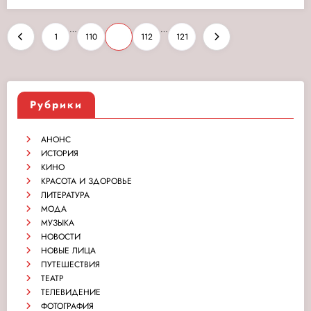
Пагинация
…
…
1
110
111
112
121
записей
Рубрики
АНОНС
ИСТОРИЯ
КИНО
КРАСОТА И ЗДОРОВЬЕ
ЛИТЕРАТУРА
МОДА
МУЗЫКА
НОВОСТИ
НОВЫЕ ЛИЦА
ПУТЕШЕСТВИЯ
ТЕАТР
ТЕЛЕВИДЕНИЕ
ФОТОГРАФИЯ